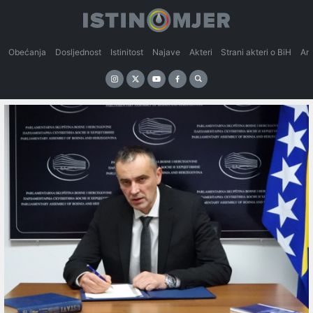
Obećanja
Dosljednost
Istinitost
Najave
Akteri
Strani akteri o BiH
An