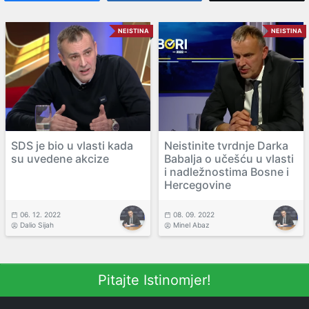
NEISTINA
NEISTINA
SDS je bio u vlasti kada
Neistinite tvrdnje Darka
su uvedene akcize
Babalja o učešću u vlasti
i nadležnostima Bosne i
Hercegovine
06. 12. 2022
08. 09. 2022
Dalio Sijah
Minel Abaz
Pitajte Istinomjer!