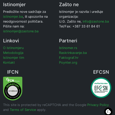
Istinomjer
Zašto ne
Predložite nove sadržaje za
Istinomjer je razvila i uređuje
istinomjer.ba
, ili upozorite na
organizacija:
neodgovornost političara.
U.G. Zašto ne,
info@zastone.ba
Pišite nam na:
Tel/Fax: +387 33 61 84 61
istinomjer@zastone.ba
Linkovi
Partneri
O Istinomjeru
Istinomer.rs
Metodologija
Raskrinkavanje.ba
Istinomjer tim
Faktograf.hr
Kontakt
Poynter.org
IFCN
EFCSN
This site is protected by reCAPTCHA and the Google
Privacy Policy
and
Terms of Service
apply.