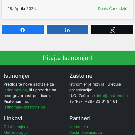
18. Aprila 2024.
Denis Čarkadžić
Share
Share
Tweet
Pitajte Istinomjer!
Istinomjer
Zašto ne
Predložite nove sadržaje za
Istinomjer je razvila i uređuje
istinomjer.ba
, ili upozorite na
organizacija:
neodgovornost političara.
U.G. Zašto ne,
info@zastone.ba
Pišite nam na:
Tel/Fax: +387 33 61 84 61
istinomjer@zastone.ba
Linkovi
Partneri
O Istinomjeru
Istinomer.rs
Metodologija
Raskrinkavanje.ba