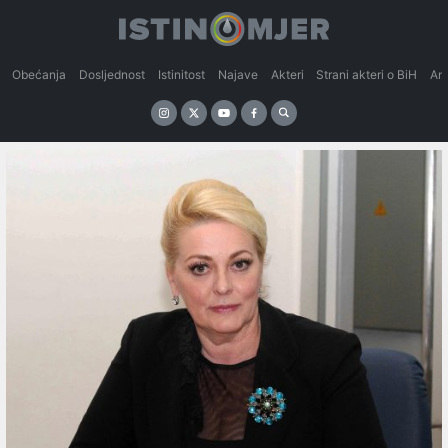
Obećanja
Dosljednost
Istinitost
Najave
Akteri
Strani akteri o BiH
An