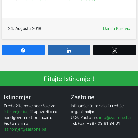
24. Augusta 2018.
Danira Karović
Share
Share
Tweet
Pitajte Istinomjer!
Istinomjer
Zašto ne
Predložite nove sadržaje za
Istinomjer je razvila i uređuje
istinomjer.ba
, ili upozorite na
organizacija:
neodgovornost političara.
U.G. Zašto ne,
info@zastone.ba
Pišite nam na:
Tel/Fax: +387 33 61 84 61
istinomjer@zastone.ba