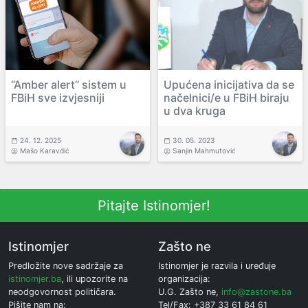
“Amber alert” sistem u
Upućena inicijativa da se
FBiH sve izvjesniji
načelnici/e u FBiH biraju
u dva kruga
24. 12. 2025
30. 05. 2023
Mašo Karavdić
Sanjin Mahmutović
Pitajte Istinomjer!
Istinomjer
Zašto ne
Predložite nove sadržaje za
Istinomjer je razvila i uređuje
istinomjer.ba
, ili upozorite na
organizacija:
neodgovornost političara.
U.G. Zašto ne,
info@zastone.ba
Pišite nam na:
Tel/Fax: +387 33 61 84 61