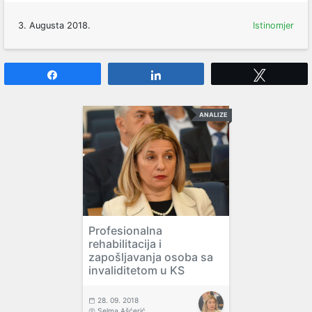
3. Augusta 2018.
Istinomjer
Share
Share
Tweet
ANALIZE
Profesionalna
rehabilitacija i
zapošljavanja osoba sa
invaliditetom u KS
28. 09. 2018
Selma Ašćerić