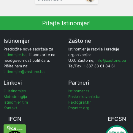
Pitajte Istinomjer!
Istinomjer
Zašto ne
Predložite nove sadržaje za
Istinomjer je razvila i uređuje
istinomjer.ba
, ili upozorite na
organizacija:
neodgovornost političara.
U.G. Zašto ne,
info@zastone.ba
Pišite nam na:
Tel/Fax: +387 33 61 84 61
istinomjer@zastone.ba
Linkovi
Partneri
O Istinomjeru
Istinomer.rs
Metodologija
Raskrinkavanje.ba
Istinomjer tim
Faktograf.hr
Kontakt
Poynter.org
IFCN
EFCSN