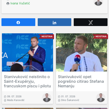
Ivana Vučetić
Share
Share
Tweet
NEISTINA
NEISTINA
Stanivuković neistinito o
Stanivuković opet
Saint-Exupéryju,
pogrešno citirao Stefana
francuskom piscu i pilotu
Nemanju
09. 07. 2026
01. 07. 2026
Mašo Karavdić
Dino Šakanović