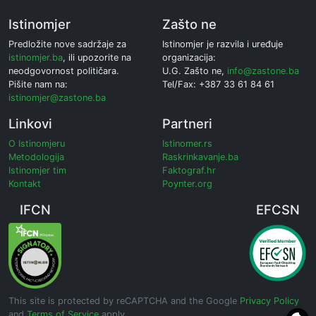
Istinomjer
Zašto ne
Predložite nove sadržaje za
Istinomjer je razvila i uređuje
istinomjer.ba
, ili upozorite na
organizacija:
neodgovornost političara.
U.G. Zašto ne,
info@zastone.ba
Pišite nam na:
Tel/Fax: +387 33 61 84 61
istinomjer@zastone.ba
Linkovi
Partneri
O Istinomjeru
Istinomer.rs
Metodologija
Raskrinkavanje.ba
Istinomjer tim
Faktograf.hr
Kontakt
Poynter.org
IFCN
EFCSN
This site is protected by reCAPTCHA and the Google
Privacy Policy
and
Terms of Service
apply.