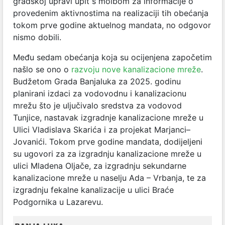
gradskoj upravi upit s molbom za informacije o
provedenim aktivnostima na realizaciji tih obećanja
tokom prve godine aktuelnog mandata, no odgovor
nismo dobili.
Među sedam obećanja koja su ocijenjena započetim
našlo se ono o
razvoju nove kanalizacione mreže
.
Budžetom Grada Banjaluka za 2025. godinu
planirani izdaci za vodovodnu i kanalizacionu
mrežu što je uljučivalo sredstva za vodovod
Tunjice, nastavak izgradnje kanalizacione mreže u
Ulici Vladislava Skarića i za projekat Marjanci–
Jovanići. Tokom prve godine mandata, dodijeljeni
su ugovori za za izgradnju kanalizacione mreže u
ulici Mladena Oljače, za izgradnju sekundarne
kanalizacione mreže u naselju Ada – Vrbanja, te za
izgradnju fekalne kanalizacije u ulici Braće
Podgornika u Lazarevu.