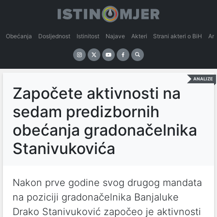
Obećanja
Dosljednost
Istinitost
Najave
Akteri
Strani akteri o BiH
An
ANALIZE
Započete aktivnosti na
sedam predizbornih
obećanja gradonačelnika
Stanivukovića
Nakon prve godine svog drugog mandata
na poziciji gradonačelnika Banjaluke
Drako Stanivuković započeo je aktivnosti