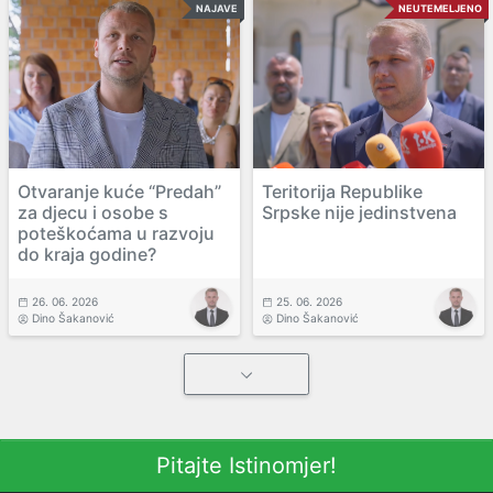
NAJAVE
NEUTEMELJENO
Otvaranje kuće “Predah”
Teritorija Republike
za djecu i osobe s
Srpske nije jedinstvena
poteškoćama u razvoju
do kraja godine?
26. 06. 2026
25. 06. 2026
Dino Šakanović
Dino Šakanović
Pitajte Istinomjer!