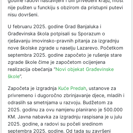
godine radovi nastavljeni i bili privedeni kraju, most
nije pušten u funckiju s obzirom da pristupni putevi
nisu dovršeni.
U februaru 2025. godine Grad Banjaluka i
Građevinska škola potpisali su Sporazum o
rješavanju imovinsko-pravnih pitanja za izgradnju
nove školske zgrade u naselju Lazarevo. Početkom
septembra 2025. godine započeto je rušenje stare
zgrade škole čime je započetom ocijenjena
realizacija obećanja “
Novi objekat Građevinske
škole
”.
Započeta je izgradnja
Kuće Predah
, ustanove za
privremeno i dugoročno zbrinjavanje djece, mladih i
odraslih sa smetnjama u razvoju. Budžetom za
2025. godinu za ovu namjenu planirano je 500.000
KM. Javna nabavka za izgradnju raspisana je u julu
2025. godine, a radovi su počeli sredinom
septembra 2025. godine. Od tada su završeni