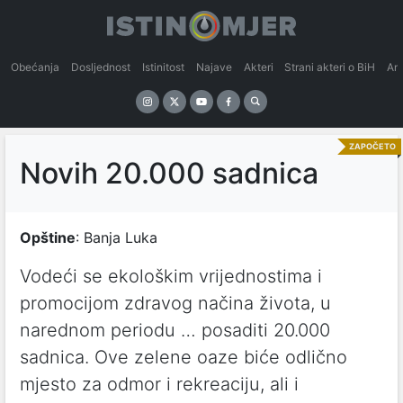
Obećanja
Dosljednost
Istinitost
Najave
Akteri
Strani akteri o BiH
An
ZAPOČETO
Novih 20.000 sadnica
Opštine
: Banja Luka
Vodeći se ekološkim vrijednostima i
promocijom zdravog načina života, u
narednom periodu … posaditi 20.000
sadnica. Ove zelene oaze biće odlično
mjesto za odmor i rekreaciju, ali i