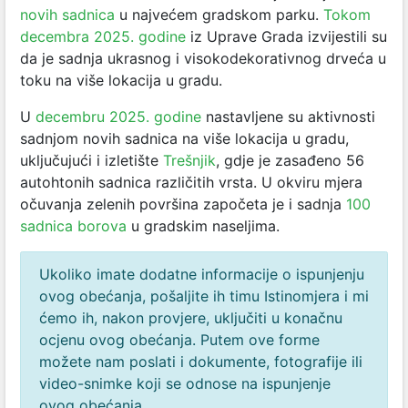
novih sadnica
u najvećem gradskom parku.
Tokom
decembra 2025. godine
iz Uprave Grada izvijestili su
da je sadnja ukrasnog i visokodekorativnog drveća u
toku na više lokacija u gradu.
U
decembru 2025. godine
nastavljene su aktivnosti
sadnjom novih sadnica na više lokacija u gradu,
uključujući i izletište
Trešnjik
, gdje je zasađeno 56
autohtonih sadnica različitih vrsta. U okviru mjera
očuvanja zelenih površina započeta je i sadnja
100
sadnica borova
u gradskim naseljima.
Ukoliko imate dodatne informacije o ispunjenju
ovog obećanja, pošaljite ih timu Istinomjera i mi
ćemo ih, nakon provjere, uključiti u konačnu
ocjenu ovog obećanja. Putem ove forme
možete nam poslati i dokumente, fotografije ili
video-snimke koji se odnose na ispunjenje
ovog obećanja.