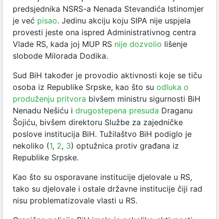
predsjednika NSRS-a Nenada Stevandića Istinomjer
je već
pisao
. Jedinu akciju koju SIPA nije uspjela
provesti jeste ona ispred Administrativnog centra
Vlade RS, kada joj MUP RS
nije dozvolio
lišenje
slobode Milorada Dodika.
Sud BiH također je provodio aktivnosti koje se tiču
osoba iz Republike Srpske, kao što su
odluka o
produženju pritvora
bivšem ministru sigurnosti BiH
Nenadu Nešiću i
drugostepena presuda
Draganu
Šojiću, bivšem direktoru Službe za zajedničke
poslove institucija BiH. Tužilaštvo BiH podiglo je
nekoliko (
1
,
2
,
3
) optužnica protiv građana iz
Republike Srpske.
Kao što su osporavane institucije djelovale u RS,
tako su djelovale i ostale državne institucije čiji rad
nisu problematizovale vlasti u RS.