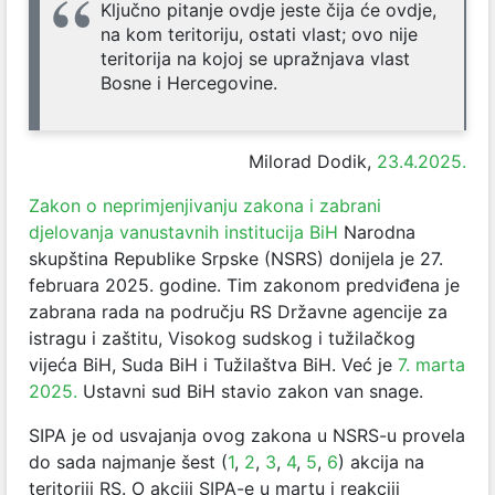
Ključno pitanje ovdje jeste čija će ovdje,
na kom teritoriju, ostati vlast;
ovo nije
teritorija na kojoj se upražnjava vlast
Bosne i Hercegovine
.
Milorad Dodik,
23.4.2025.
Zakon o neprimjenjivanju zakona i zabrani
djelovanja vanustavnih institucija BiH
Narodna
skupština Republike Srpske (NSRS) donijela je 27.
februara 2025. godine. Tim zakonom predviđena je
zabrana rada na području RS Državne agencije za
istragu i zaštitu, Visokog sudskog i tužilačkog
vijeća BiH, Suda BiH i Tužilaštva BiH. Već je
7. marta
2025.
Ustavni sud BiH stavio zakon van snage.
SIPA je od usvajanja ovog zakona u NSRS-u provela
do sada najmanje šest (
1
,
2
,
3
,
4
,
5
,
6
) akcija na
teritoriji RS. O akciji SIPA-e u martu i reakciji