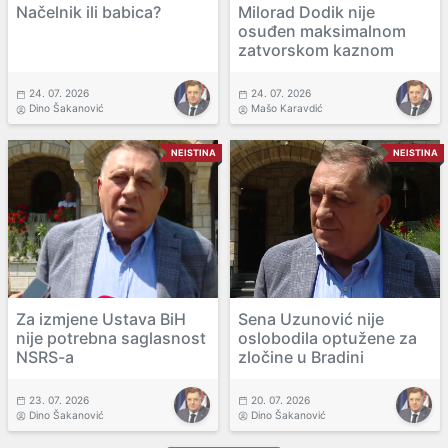
Načelnik ili babica?
Milorad Dodik nije
osuđen maksimalnom
zatvorskom kaznom
24. 07. 2026
24. 07. 2026
Dino Šakanović
Mašo Karavdić
NEISTINA
NEISTINA
Za izmjene Ustava BiH
Sena Uzunović nije
nije potrebna saglasnost
oslobodila optužene za
NSRS-a
zločine u Bradini
23. 07. 2026
20. 07. 2026
Dino Šakanović
Dino Šakanović