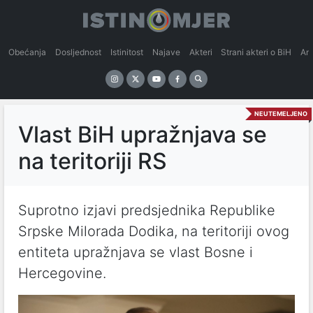
Obećanja
Dosljednost
Istinitost
Najave
Akteri
Strani akteri o BiH
An
NEUTEMELJENO
Vlast BiH upražnjava se
na teritoriji RS
Suprotno izjavi predsjednika Republike
Srpske Milorada Dodika, na teritoriji ovog
entiteta upražnjava se vlast Bosne i
Hercegovine.