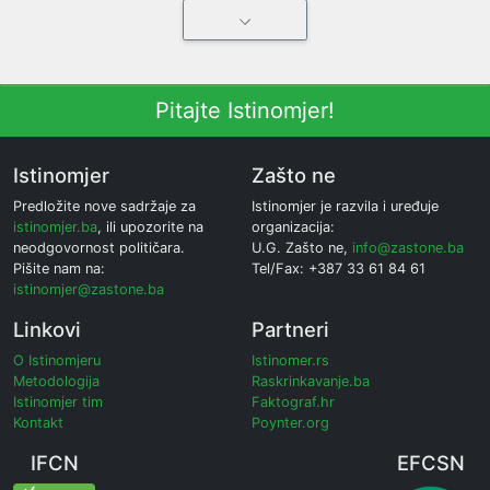
Pitajte Istinomjer!
Istinomjer
Zašto ne
Predložite nove sadržaje za
Istinomjer je razvila i uređuje
istinomjer.ba
, ili upozorite na
organizacija:
neodgovornost političara.
U.G. Zašto ne,
info@zastone.ba
Pišite nam na:
Tel/Fax: +387 33 61 84 61
istinomjer@zastone.ba
Linkovi
Partneri
O Istinomjeru
Istinomer.rs
Metodologija
Raskrinkavanje.ba
Istinomjer tim
Faktograf.hr
Kontakt
Poynter.org
IFCN
EFCSN