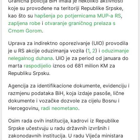
Granična policija BiH imala je nekoliko aktivnosti
koje su provođene na teritoriji Republike Srpske,
kao što su
hapšenja po potjernicama MUP-a RS
,
zapljena robe
i
otvaranje graničnog prelaza s
Crnom Gorom
.
Uprava za indirektno oporezivanje (UIO) provodila
je u RS akcije oduzimanja vozila (
1
,
2
) i
oduzimanje
nelegalnog duhana
. UIO je za period od januara do
marta
raspodijelio
iznos od 681 milion KM za
Republiku Srpsku.
Agencija za identifikacione dokumente, evidenciju i
razmjenu podataka BiH, koja izdaje pasoše, lične
dokumente i vozačke dozvole za cijelu Bosnu i
Hercegovinu,
radi neometano
.
Osim rada ovih institucija, kadrovi iz Republike
Srpske učestvuju u radu državnih izvršnih i
zakonodavnih institucija. U radu Vijeća ministara