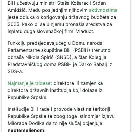
BiH učestvuju ministri Staša Košarac i Srđan
Amidžić. Među posljednjim njihovim
aktivnostima
jeste odluka o korigovanju državnog budžeta za
2025. kako bi se u njemu pronašla sredstva za
isplatu duga slovenačkoj firmi Viaduct.
Funkciju predsjedavajućeg u Domu naroda
Parlamentarne skupštine BiH (PSBiH) trenutno
obnaša Nikola Špirić (SNSD), a član Kolegija
Predstavničkog doma PSBiH je Darko Babalj iz
SDS-a.
Najmanje je trideset
direktora ili zamjenika
direktora državnih institucija koji dolaze iz
Republike Srpske.
Institucije BiH rade i provode vlast na teritoriji
Republike Srpske te zbog toga Istinomjer izjavu
Milorada Dodika da to nije slučaj ocjenjuje
neutemeljenom
.