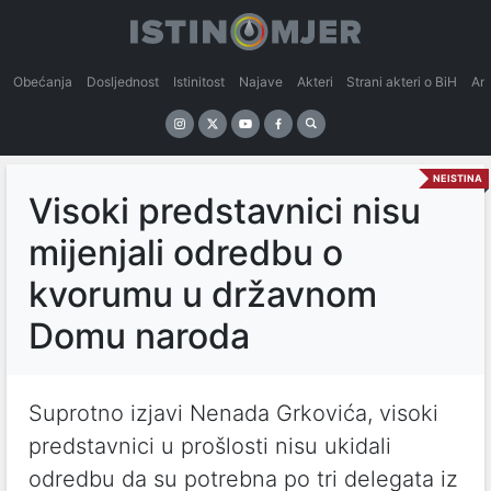
Obećanja
Dosljednost
Istinitost
Najave
Akteri
Strani akteri o BiH
An
NEISTINA
Visoki predstavnici nisu
mijenjali odredbu o
kvorumu u državnom
Domu naroda
Suprotno izjavi Nenada Grkovića, visoki
predstavnici u prošlosti nisu ukidali
odredbu da su potrebna po tri delegata iz