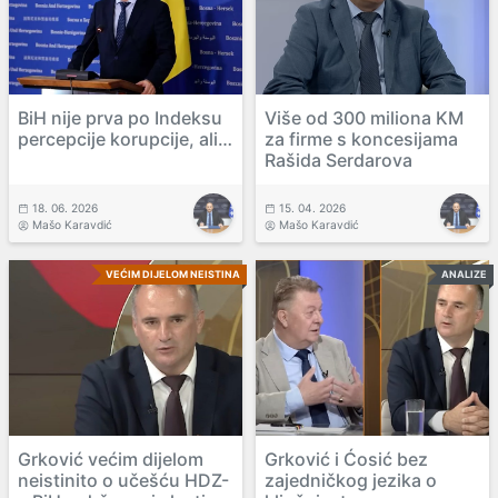
BiH nije prva po Indeksu
Više od 300 miliona KM
percepcije korupcije, ali…
za firme s koncesijama
Rašida Serdarova
18. 06. 2026
15. 04. 2026
Mašo Karavdić
Mašo Karavdić
VEĆIM DIJELOM NEISTINA
ANALIZE
Grković većim dijelom
Grković i Ćosić bez
neistinito o učešću HDZ-
zajedničkog jezika o