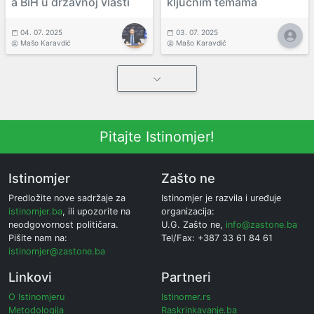
a BiH u državnoj vlasti
ključnim temama
04. 07. 2025
03. 07. 2025
Mašo Karavdić
Mašo Karavdić
Pitajte Istinomjer!
Istinomjer
Zašto ne
Predložite nove sadržaje za
Istinomjer je razvila i uređuje
istinomjer.ba
, ili upozorite na
organizacija:
neodgovornost političara.
U.G. Zašto ne,
info@zastone.ba
Pišite nam na:
Tel/Fax: +387 33 61 84 61
istinomjer@zastone.ba
Linkovi
Partneri
O Istinomjeru
Istinomer.rs
Metodologija
Raskrinkavanje.ba