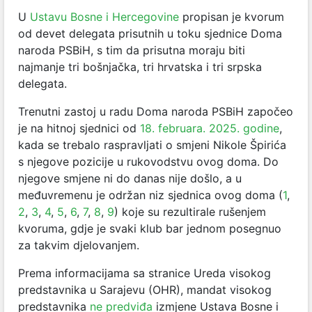
U
Ustavu Bosne i Hercegovine
propisan je kvorum
od devet delegata prisutnih u toku sjednice Doma
naroda PSBiH, s tim da prisutna moraju biti
najmanje tri bošnjačka, tri hrvatska i tri srpska
delegata.
Trenutni zastoj u radu Doma naroda PSBiH započeo
je na hitnoj sjednici od
18. februara. 2025. godine
,
kada se trebalo raspravljati o smjeni Nikole Špirića
s njegove pozicije u rukovodstvu ovog doma. Do
njegove smjene ni do danas nije došlo, a u
međuvremenu je održan niz sjednica ovog doma (
1
,
2
,
3
,
4
,
5
,
6
,
7
,
8
,
9
) koje su rezultirale rušenjem
kvoruma, gdje je svaki klub bar jednom posegnuo
za takvim djelovanjem.
Prema informacijama sa stranice Ureda visokog
predstavnika u Sarajevu (OHR), mandat visokog
predstavnika
ne predviđa
izmjene Ustava Bosne i