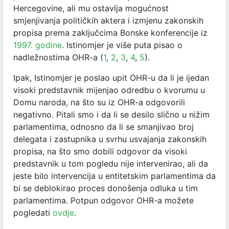
Hercegovine, ali mu ostavlja mogućnost
smjenjivanja političkih aktera i izmjenu zakonskih
propisa prema zaključcima Bonske konferencije iz
1997. godine
. Istinomjer je više puta pisao o
nadležnostima OHR-a (
1
,
2
,
3
,
4
,
5
).
Ipak, Istinomjer je poslao upit OHR-u da li je ijedan
visoki predstavnik mijenjao odredbu o kvorumu u
Domu naroda, na što su iz OHR-a odgovorili
negativno. Pitali smo i da li se desilo slično u nižim
parlamentima, odnosno da li se smanjivao broj
delegata i zastupnika u svrhu usvajanja zakonskih
propisa, na što smo dobili odgovor da visoki
predstavnik u tom pogledu nije intervenirao, ali da
jeste bilo intervencija u entitetskim parlamentima da
bi se deblokirao proces donošenja odluka u tim
parlamentima. Potpun odgovor OHR-a možete
pogledati
ovdje
.