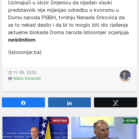
Uzimajući u obzir činjenicu da nijedan visoki
predstavnik nije mijenjao odredbu o kvorumu u
Domu naroda PSBiH, tvrdnju Nenada Grkovića da
se to nekad desilo i da bi to moglo biti dio rješenja
aktuelne blokade Doma naroda Istinomjer ocjenjuje
neistinitom
.
(Istinomjer.ba)
11. 06. 2025
Mašo Karavdić
Share
Share
Tweet
NEISTINA
ISTINA