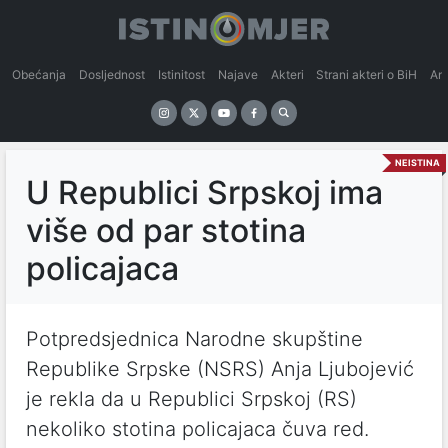
Obećanja
Dosljednost
Istinitost
Najave
Akteri
Strani akteri o BiH
An
NEISTINA
U Republici Srpskoj ima
više od par stotina
policajaca
Potpredsjednica Narodne skupštine
Republike Srpske (NSRS) Anja Ljubojević
je rekla da u Republici Srpskoj (RS)
nekoliko stotina policajaca čuva red.