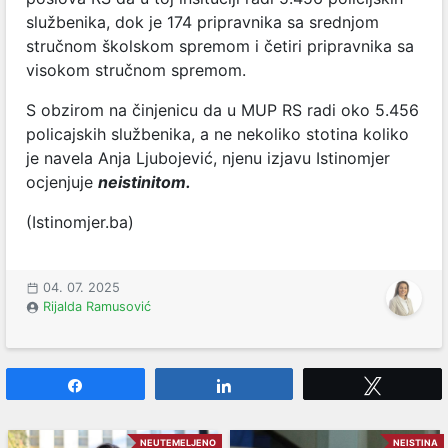
službenika, dok je
174 pripravnika sa srednjom
stručnom školskom spremom i četiri pripravnika sa
visokom stručnom spremom.
S obzirom na činjenicu da u MUP RS radi oko 5.456
policajskih službenika, a ne nekoliko stotina koliko
je navela Anja Ljubojević, njenu izjavu Istinomjer
ocjenjuje
neistinitom.
(Istinomjer.ba)
04. 07. 2025
Rijalda Ramusović
Share
Share
Tweet
NEUTEMELJENO
NEISTINA