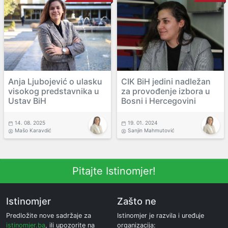
Anja Ljubojević o ulasku
CIK BiH jedini nadležan
visokog predstavnika u
za provođenje izbora u
Ustav BiH
Bosni i Hercegovini
14. 08. 2025
19. 01. 2024
Mašo Karavdić
Sanjin Mahmutović
Pitajte Istinomjer!
Istinomjer
Zašto ne
Predložite nove sadržaje za
Istinomjer je razvila i uređuje
istinomjer.ba
, ili upozorite na
organizacija: