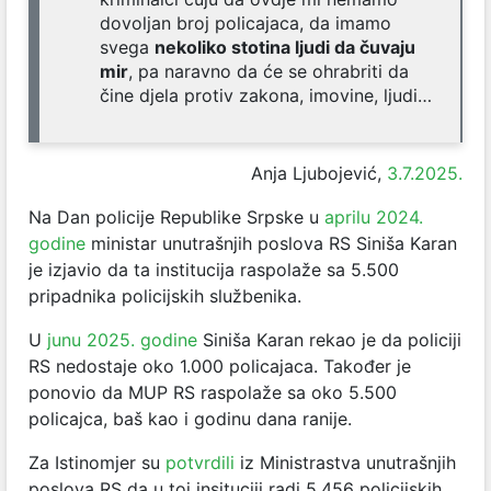
dovoljan broj policajaca, da imamo
svega
nekoliko stotina ljudi da čuvaju
mir
, pa naravno da će se ohrabriti da
čine djela protiv zakona, imovine, ljudi…
Anja Ljubojević,
3.7.2025.
Na Dan policije Republike Srpske u
aprilu 2024.
godine
ministar unutrašnjih poslova RS Siniša Karan
je izjavio da ta institucija raspolaže sa 5.500
pripadnika policijskih službenika.
U
junu 2025. godine
Siniša Karan rekao je da policiji
RS nedostaje oko 1.000 policajaca. Također je
ponovio da MUP RS raspolaže sa oko 5.500
policajca, baš kao i godinu dana ranije.
Za Istinomjer su
potvrdili
iz Ministrastva unutrašnjih
poslova RS da u toj insituciji radi 5.456 policijskih