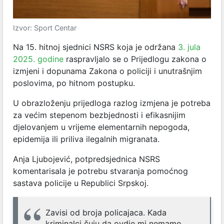
Izvor: Sport Centar
Na 15. hitnoj sjednici NSRS koja je održana
3. jula
2025. godine
raspravljalo se o Prijedlogu zakona o
izmjeni i dopunama Zakona o policiji i unutrašnjim
poslovima, po hitnom postupku.
U obrazloženju prijedloga razlog izmjena je potreba
za većim stepenom bezbjednosti i efikasnijim
djelovanjem u vrijeme elementarnih nepogoda,
epidemija ili priliva ilegalnih migranata.
Anja Ljubojević, potpredsjednica NSRS
komentarisala je potrebu stvaranja pomoćnog
sastava policije u Republici Srpskoj.
Zavisi od broja policajaca. Kada
kriminalci čuju da ovdje mi nemamo