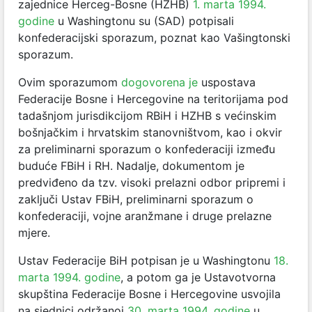
zajednice Herceg-Bosne (HZHB)
1. marta 1994.
godine
u Washingtonu su (SAD) potpisali
konfederacijski sporazum, poznat kao Vašingtonski
sporazum.
Ovim sporazumom
dogovorena je
uspostava
Federacije Bosne i Hercegovine na teritorijama pod
tadašnjom jurisdikcijom RBiH i HZHB s većinskim
bošnjačkim i hrvatskim stanovništvom, kao i okvir
za preliminarni sporazum o konfederaciji između
buduće FBiH i RH. Nadalje, dokumentom je
predviđeno da tzv. visoki prelazni odbor pripremi i
zaključi Ustav FBiH, preliminarni sporazum o
konfederaciji, vojne aranžmane i druge prelazne
mjere.
Ustav Federacije BiH potpisan je u Washingtonu
18.
marta 1994. godine
, a potom ga je Ustavotvorna
skupština Federacije Bosne i Hercegovine usvojila
na sjednici održanoj
30. marta 1994. godine
u