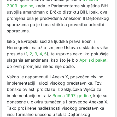
2009. godine
, kada je Parlamentarna skupština BiH
usvojila amandman o Brčko distriktu BiH. Ipak, ova
promjena bila je predviđena Aneksom II Dejtonskog
sporazuma pa je i ona striktna provedba odredbi
sporazuma.
Iako je Evropski sud za ljudska prava Bosni i
Hercegovini naložio izmjene Ustava u skladu s više
presuda (
1
,
2
,
3
,
4
,
5
), te usprkos nekoliko pokušaja
ulaganja amandmana, kao što je bio
Aprilski paket
,
do ovih promjena nikad nije došlo.
Važno je napomenuti i Aneks X, posvećen civilnoj
implementaciji i ulozi visokog predstavnika. Tzv.
bonske ovlasti proizlaze iz zaključaka Vijeća za
implementaciju mira iz
Bonna 1997. godine
, koje su
donesene u okviru tumačenja i provedbe Aneksa X.
Tako proširene nadležnosti visokog predstavnika
nisu formalno unesene u tekst Dejtonskog