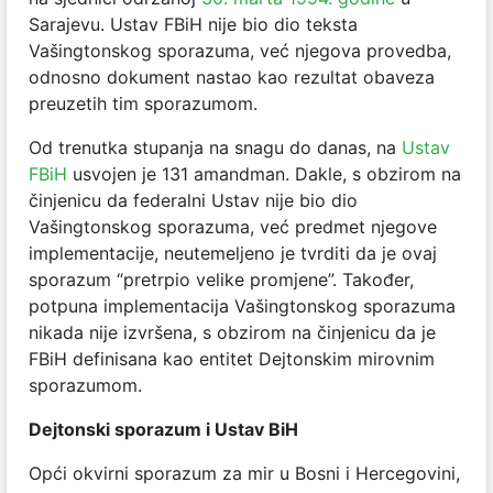
Sarajevu. Ustav FBiH nije bio dio teksta
Vašingtonskog sporazuma, već njegova provedba,
odnosno dokument nastao kao rezultat obaveza
preuzetih tim sporazumom.
Od trenutka stupanja na snagu do danas, na
Ustav
FBiH
usvojen je 131 amandman. Dakle, s obzirom na
činjenicu da federalni Ustav nije bio dio
Vašingtonskog sporazuma, već predmet njegove
implementacije, neutemeljeno je tvrditi da je ovaj
sporazum “pretrpio velike promjene”. Također,
potpuna implementacija Vašingtonskog sporazuma
nikada nije izvršena, s obzirom na činjenicu da je
FBiH definisana kao entitet Dejtonskim mirovnim
sporazumom.
Dejtonski sporazum i Ustav BiH
Opći okvirni sporazum za mir u Bosni i Hercegovini,