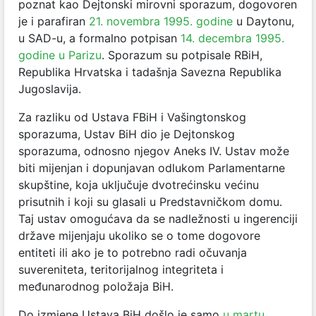
poznat kao Dejtonski mirovni sporazum, dogovoren
je i parafiran
21. novembra 1995. godine
u Daytonu,
u SAD-u, a formalno potpisan
14. decembra 1995.
godine u Parizu
. Sporazum su potpisale RBiH,
Republika Hrvatska i tadašnja Savezna Republika
Jugoslavija.
Za razliku od Ustava FBiH i Vašingtonskog
sporazuma, Ustav BiH dio je Dejtonskog
sporazuma, odnosno njegov Aneks IV. Ustav može
biti mijenjan i dopunjavan odlukom Parlamentarne
skupštine, koja uključuje dvotrećinsku većinu
prisutnih i koji su glasali u Predstavničkom domu.
Taj ustav omogućava da se nadležnosti u ingerenciji
države mijenjaju ukoliko se o tome dogovore
entiteti ili ako je to potrebno radi očuvanja
suvereniteta, teritorijalnog integriteta i
međunarodnog položaja BiH.
Do izmjene Ustava BiH došlo je samo
u martu