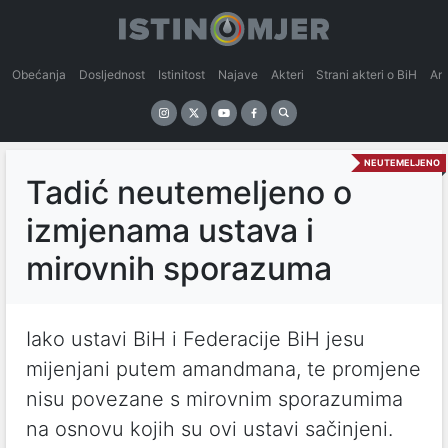
Obećanja
Dosljednost
Istinitost
Najave
Akteri
Strani akteri o BiH
An
NEUTEMELJENO
Tadić neutemeljeno o
izmjenama ustava i
mirovnih sporazuma
Iako ustavi BiH i Federacije BiH jesu
mijenjani putem amandmana, te promjene
nisu povezane s mirovnim sporazumima
na osnovu kojih su ovi ustavi sačinjeni.