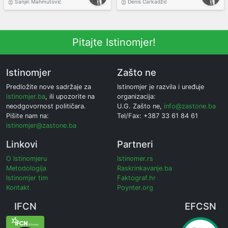
Sanjin Mahmutović
Denis Čarkadžić
Pitajte Istinomjer!
Istinomjer
Zašto ne
Predložite nove sadržaje za
Istinomjer je razvila i uređuje
istinomjer.ba
, ili upozorite na
organizacija:
neodgovornost političara.
U.G. Zašto ne,
info@zastone.ba
Pišite nam na:
Tel/Fax: +387 33 61 84 61
istinomjer@zastone.ba
Linkovi
Partneri
O Istinomjeru
Istinomer.rs
Metodologija
Raskrinkavanje.ba
Istinomjer tim
Faktograf.hr
Kontakt
Poynter.org
IFCN
EFCSN