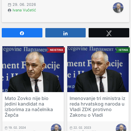
29. 06. 2026
Ivana Vučetić
Share
Share
Tweet
NEISTINA
ISTINA
Mato Zovko nije bio
Imenovanje tri ministra iz
jedini kandidat na
reda hrvatskog naroda u
izborima za načelnika
Vladi ZDK protivno
Žepča
Zakonu o Vladi
19. 02. 2024
22. 02. 2023