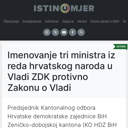
Obećanja
Dosljednost
Istinitost
Najave
Akteri
Strani akteri o BiH
An
ISTINA
Imenovanje tri ministra iz
reda hrvatskog naroda u
Vladi ZDK protivno
Zakonu o Vladi
Predsjednik Kantonalnog odbora
Hrvatske demokratske zajednice BiH
Zeničko-dobojskoj kantona (KO HDZ BiH