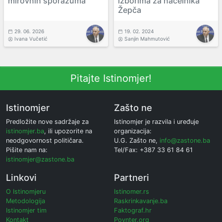
mirovnih sporazuma
izborima za načelnika
Žepča
29. 06. 2026
19. 02. 2024
Ivana Vučetić
Sanjin Mahmutović
Pitajte Istinomjer!
Istinomjer
Zašto ne
Predložite nove sadržaje za
Istinomjer je razvila i uređuje
istinomjer.ba
, ili upozorite na
organizacija:
neodgovornost političara.
U.G. Zašto ne,
info@zastone.ba
Pišite nam na:
Tel/Fax: +387 33 61 84 61
istinomjer@zastone.ba
Linkovi
Partneri
O Istinomjeru
Istinomer.rs
Metodologija
Raskrinkavanje.ba
Istinomjer tim
Faktograf.hr
Kontakt
Poynter.org