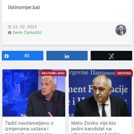
(Istinomjer.ba)
22. 02. 2023
Denis Čarkadžić
Share
85
Share
Tweet
NEUTEMELJENO
NEISTINA
Tadić neutemeljeno o
Mato Zovko nije bio
izmjenama ustava i
jedini kandidat na