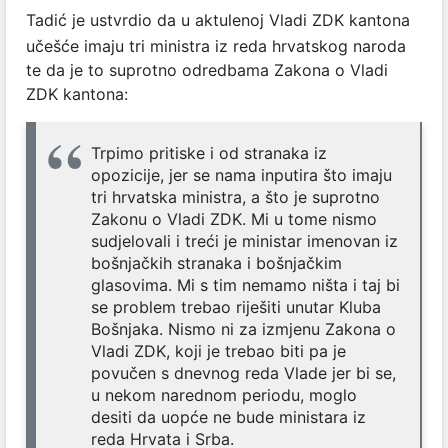
Tadić je ustvrdio da u aktulenoj Vladi ZDK kantona
učešće imaju tri ministra iz reda hrvatskog naroda
te da je to suprotno odredbama Zakona o Vladi
ZDK kantona:
Trpimo pritiske i od stranaka iz
opozicije, jer se nama inputira što imaju
tri hrvatska ministra, a što je suprotno
Zakonu o Vladi ZDK. Mi u tome nismo
sudjelovali i treći je ministar imenovan iz
bošnjačkih stranaka i bošnjačkim
glasovima. Mi s tim nemamo ništa i taj bi
se problem trebao riješiti unutar Kluba
Bošnjaka. Nismo ni za izmjenu Zakona o
Vladi ZDK, koji je trebao biti pa je
povučen s dnevnog reda Vlade jer bi se,
u nekom narednom periodu, moglo
desiti da uopće ne bude ministara iz
reda Hrvata i Srba.