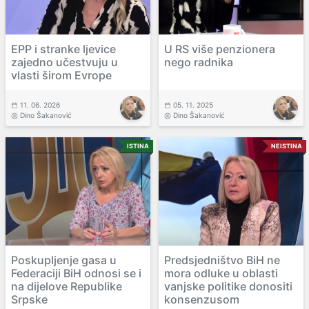
EPP i stranke ljevice
U RS više penzionera
zajedno učestvuju u
nego radnika
vlasti širom Evrope
11. 06. 2026
05. 11. 2025
Dino Šakanović
Dino Šakanović
ISTINA
NEISTINA
Poskupljenje gasa u
Predsjedništvo BiH ne
Federaciji BiH odnosi se i
mora odluke u oblasti
na dijelove Republike
vanjske politike donositi
Srpske
konsenzusom