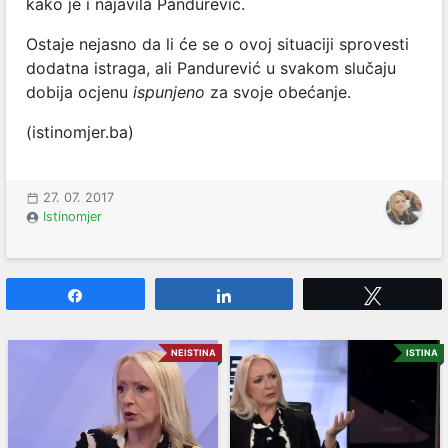
kako je i najavila Pandurević.
Ostaje nejasno da li će se o ovoj situaciji sprovesti
dodatna istraga, ali Pandurević u svakom slučaju
dobija ocjenu
ispunjeno
za svoje obećanje.
(istinomjer.ba)
27. 07. 2017
Istinomjer
Share
Share
Tweet
NEISTINA
ISTINA