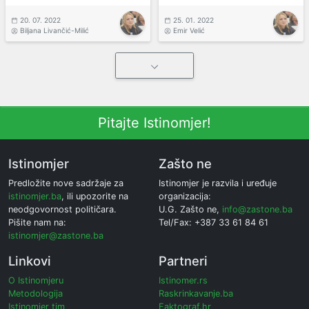
20. 07. 2022
25. 01. 2022
Biljana Livančić-Milić
Emir Velić
Pitajte Istinomjer!
Istinomjer
Zašto ne
Predložite nove sadržaje za
Istinomjer je razvila i uređuje
istinomjer.ba
, ili upozorite na
organizacija:
neodgovornost političara.
U.G. Zašto ne,
info@zastone.ba
Pišite nam na:
Tel/Fax: +387 33 61 84 61
istinomjer@zastone.ba
Linkovi
Partneri
O Istinomjeru
Istinomer.rs
Metodologija
Raskrinkavanje.ba
Istinomjer tim
Faktograf.hr