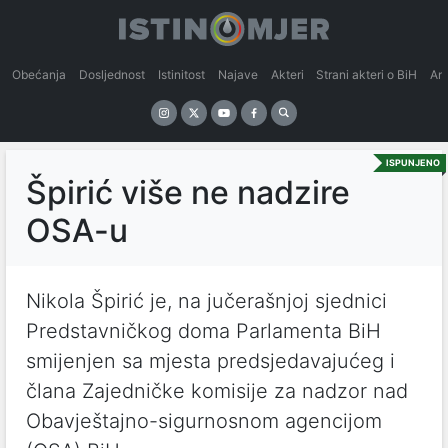
Obećanja
Dosljednost
Istinitost
Najave
Akteri
Strani akteri o BiH
An
ISPUNJENO
Špirić više ne nadzire
OSA-u
Nikola Špirić je, na jučerašnjoj sjednici
Predstavničkog doma Parlamenta BiH
smijenjen sa mjesta predsjedavajućeg i
člana Zajedničke komisije za nadzor nad
Obavještajno-sigurnosnom agencijom