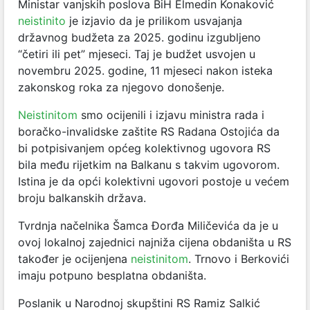
Ministar vanjskih poslova BiH Elmedin Konaković
neistinito
je izjavio da je prilikom usvajanja
državnog budžeta za 2025. godinu izgubljeno
“četiri ili pet” mjeseci. Taj je budžet usvojen u
novembru 2025. godine, 11 mjeseci nakon isteka
zakonskog roka za njegovo donošenje.
Neistinitom
smo ocijenili i izjavu ministra rada i
boračko-invalidske zaštite RS Radana Ostojića da
bi potpisivanjem općeg kolektivnog ugovora RS
bila među rijetkim na Balkanu s takvim ugovorom.
Istina je da opći kolektivni ugovori postoje u većem
broju balkanskih država.
Tvrdnja načelnika Šamca Đorđa Miličevića da je u
ovoj lokalnoj zajednici najniža cijena obdaništa u RS
također je ocijenjena
neistinitom
. Trnovo i Berkovići
imaju potpuno besplatna obdaništa.
Poslanik u Narodnoj skupštini RS Ramiz Salkić