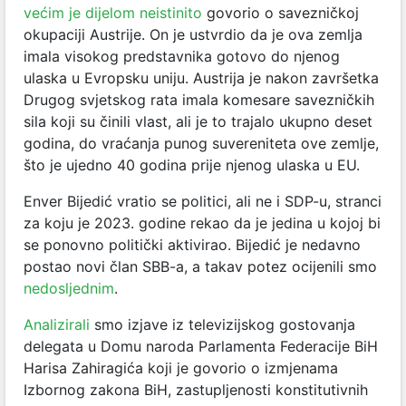
većim je dijelom neistinito
govorio o savezničkoj
okupaciji Austrije. On je ustvrdio da je ova zemlja
imala visokog predstavnika gotovo do njenog
ulaska u Evropsku uniju. Austrija je nakon završetka
Drugog svjetskog rata imala komesare savezničkih
sila koji su činili vlast, ali je to trajalo ukupno deset
godina, do vraćanja punog suvereniteta ove zemlje,
što je ujedno 40 godina prije njenog ulaska u EU.
Enver Bijedić vratio se politici, ali ne i SDP-u, stranci
za koju je 2023. godine rekao da je jedina u kojoj bi
se ponovno politički aktivirao. Bijedić je nedavno
postao novi član SBB-a, a takav potez ocijenili smo
nedosljednim
.
Analizirali
smo izjave iz televizijskog gostovanja
delegata u Domu naroda Parlamenta Federacije BiH
Harisa Zahiragića koji je govorio o izmjenama
Izbornog zakona BiH, zastupljenosti konstitutivnih