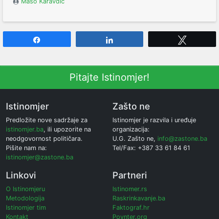
Mašo Karavdić
Share
Share
Tweet
Pitajte Istinomjer!
Istinomjer
Zašto ne
Predložite nove sadržaje za
Istinomjer je razvila i uređuje
istinomjer.ba
, ili upozorite na
organizacija:
neodgovornost političara.
U.G. Zašto ne,
info@zastone.ba
Pišite nam na:
Tel/Fax: +387 33 61 84 61
istinomjer@zastone.ba
Linkovi
Partneri
O Istinomjeru
Istinomer.rs
Metodologija
Raskrinkavanje.ba
Istinomjer tim
Faktograf.hr
Kontakt
Poynter.org