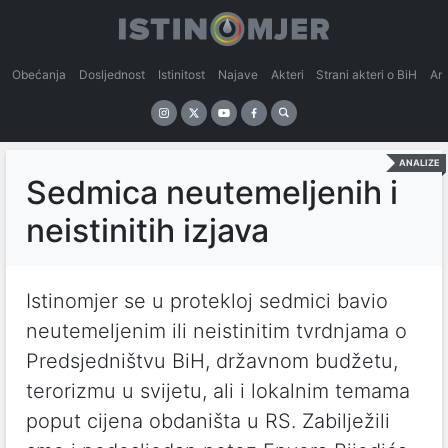
Obećanja
Dosljednost
Istinitost
Najave
Akteri
Strani akteri o BiH
An
ANALIZE
Sedmica neutemeljenih i
neistinitih izjava
Istinomjer se u protekloj sedmici bavio
neutemeljenim ili neistinitim tvrdnjama o
Predsjedništvu BiH, državnom budžetu,
terorizmu u svijetu, ali i lokalnim temama
poput cijena obdaništa u RS. Zabilježili