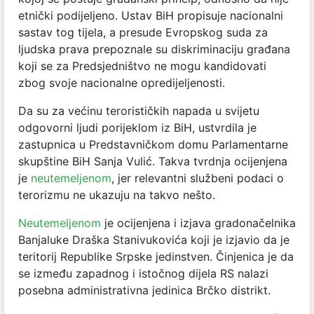
etnički podijeljeno. Ustav BiH propisuje nacionalni
sastav tog tijela, a presude Evropskog suda za
ljudska prava prepoznale su diskriminaciju građana
koji se za Predsjedništvo ne mogu kandidovati
zbog svoje nacionalne opredijeljenosti.
Da su za većinu terorističkih napada u svijetu
odgovorni ljudi porijeklom iz BiH, ustvrdila je
zastupnica u Predstavničkom domu Parlamentarne
skupštine BiH Sanja Vulić. Takva tvrdnja ocijenjena
je
neutemeljenom
, jer relevantni službeni podaci o
terorizmu ne ukazuju na takvo nešto.
Neutemeljenom
je ocijenjena i izjava gradonačelnika
Banjaluke Draška Stanivukovića koji je izjavio da je
teritorij Republike Srpske jedinstven. Činjenica je da
se između zapadnog i istočnog dijela RS nalazi
posebna administrativna jedinica Brčko distrikt.