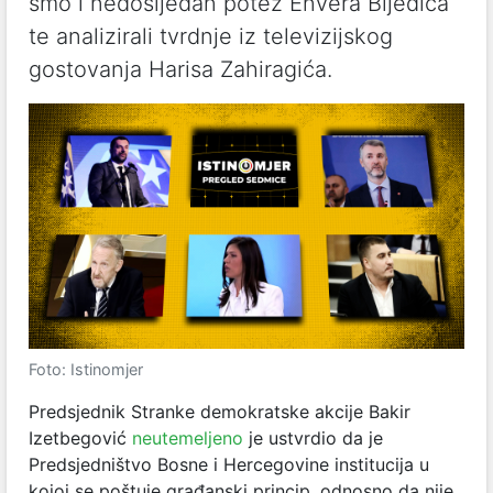
smo i nedosljedan potez Envera Bijedića
te analizirali tvrdnje iz televizijskog
gostovanja Harisa Zahiragića.
Foto: Istinomjer
Predsjednik Stranke demokratske akcije Bakir
Izetbegović
neutemeljeno
je ustvrdio da je
Predsjedništvo Bosne i Hercegovine institucija u
kojoj se poštuje građanski princip, odnosno da nije