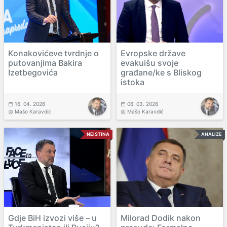
Konakovićeve tvrdnje o
Evropske države
putovanjima Bakira
evakuišu svoje
Izetbegovića
građane/ke s Bliskog
istoka
16. 04. 2026
06. 03. 2026
Mašo Karavdić
Mašo Karavdić
NEISTINA
ANALIZE
Gdje BiH izvozi više – u
Milorad Dodik nakon