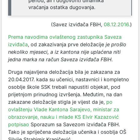
period, ali i dogovoriti dinamika
vraćanja ostatka dugovanja.
(Savez izviđača FBiH,
08.12.2016.
)
Prema navodima ovlaštenog zastupnika Saveza
izviđača
, od zakazivanja prve deložacije
je prošlo
nekoliko mjeseci, a iz kantona nije uplaćena niti
jedna marka na račun Saveza izviđača FBiH.
Druga najavljena deložacija bila je zakazana za
20.04.2017. kada su učenici, nastavnici i kompletno
osoblje škole SSK trebali napustiti objekat, pod
prijetnjom prinudnog izvršenja. Međutim, na dan
zakazane deložacije stigla je vijest da je,
po
ovlaštenju Vlade Kantona Sarajevo, ministar za
obrazovanje, nauku i mlade KS Elvir Kazazović
potpisao
Sporazum
sa Savezom izviđača FBiH.
Tako je spriječena deložacija učenika i osoblja OŠ
Silvije Strahimir Kranjčević.