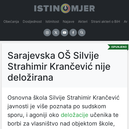
Obećanja
Dosljednost
Istinitost
Najave
Akteri
Strani akteri o BiH
An
ISPUNJENO
Sarajevska OŠ Silvije
Strahimir Krančević nije
deložirana
Osnovna škola Silvije Strahimir Krančević
javnosti je više poznata po sudskom
sporu, i agoniji oko
deložacije
učenika te
borbi za vlasništvo nad objektom škole,