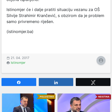
Istinomjer će i dalje pratiti situaciju vezanu za OŠ
Silvije Strahimir Krančević, s obzirom da je problem
samo privremeno riješen.
(istinomjer.ba)
21. 04. 2017
Istinomjer
Share
Share
Tweet
POLUISTINA
NEISTINA