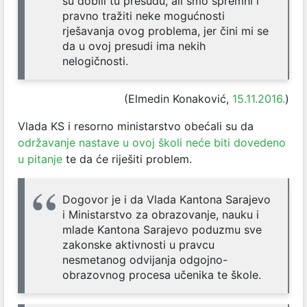
su dobili tu presudu, ali smo spremni i
pravno tražiti neke mogućnosti
rješavanja ovog problema, jer čini mi se
da u ovoj presudi ima nekih
nelogičnosti.
(
Elmedin Konaković,
15.11.2016.
)
Vlada KS i resorno ministarstvo obećali su da
održavanje nastave u ovoj školi neće biti dovedeno
u pitanje
te da će riješiti problem.
Dogovor je i da Vlada Kantona Sarajevo
i Ministarstvo za obrazovanje, nauku i
mlade Kantona Sarajevo poduzmu sve
zakonske aktivnosti u pravcu
nesmetanog odvijanja odgojno-
obrazovnog procesa učenika te škole.