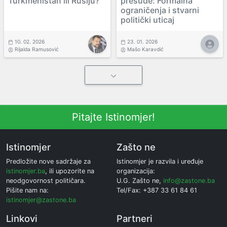
Turkmenistan ili Rusiju?
presude: Formalna
ograničenja i stvarni
politički uticaj
10. 02. 2026
23. 01. 2026
Rijalda Ramusović
Mašo Karavdić
Pitajte Istinomjer!
Istinomjer
Zašto ne
Predložite nove sadržaje za
Istinomjer je razvila i uređuje
istinomjer.ba
, ili upozorite na
organizacija:
neodgovornost političara.
U.G. Zašto ne,
info@zastone.ba
Pišite nam na:
Tel/Fax: +387 33 61 84 61
istinomjer@zastone.ba
Linkovi
Partneri