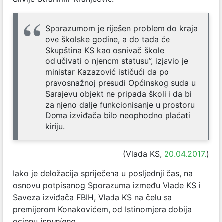
Sporazumom je riješen problem do kraja
ove školske godine, a do tada će
Skupština KS kao osnivač škole
odlučivati o njenom statusu”, izjavio je
ministar Kazazović ističući da po
pravosnažnoj presudi Općinskog suda u
Sarajevu objekt ne pripada školi i da bi
za njeno dalje funkcionisanje u prostoru
Doma izviđača bilo neophodno plaćati
kiriju.
(Vlada KS,
20.04.2017.
)
Iako je deložacija spriječena u posljednji čas, na
osnovu potpisanog Sporazuma između Vlade KS i
Saveza izviđača FBIH, Vlada KS na čelu sa
premijerom Konakovićem, od Istinomjera dobija
ocjenu
ispunjeno.