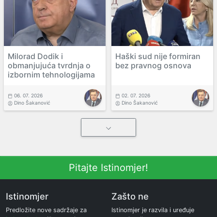
Milorad Dodik i
Haški sud nije formiran
obmanjujuća tvrdnja o
bez pravnog osnova
izbornim tehnologijama
06. 07. 2026
02. 07. 2026
Dino Šakanović
Dino Šakanović
Pitajte Istinomjer!
Istinomjer
Zašto ne
Predložite nove sadržaje za
Istinomjer je razvila i uređuje