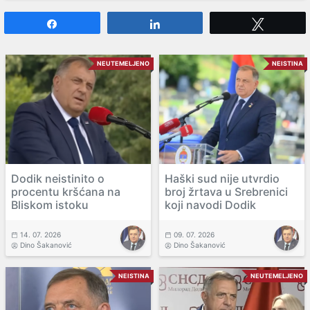
Share
Share
Tweet
NEUTEMELJENO
NEISTINA
Dodik neistinito o
Haški sud nije utvrdio
procentu kršćana na
broj žrtava u Srebrenici
Bliskom istoku
koji navodi Dodik
14. 07. 2026
09. 07. 2026
Dino Šakanović
Dino Šakanović
NEISTINA
NEUTEMELJENO