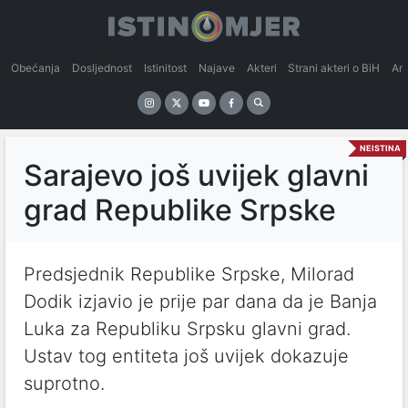
Obećanja
Dosljednost
Istinitost
Najave
Akteri
Strani akteri o BiH
An
NEISTINA
Sarajevo još uvijek glavni
grad Republike Srpske
Predsjednik Republike Srpske, Milorad
Dodik izjavio je prije par dana da je Banja
Luka za Republiku Srpsku glavni grad.
Ustav tog entiteta još uvijek dokazuje
suprotno.