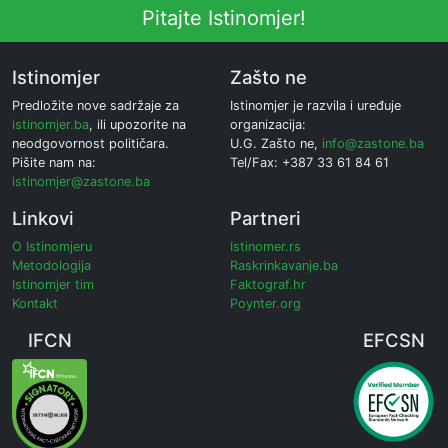
Pitajte Istinomjer!
Istinomjer
Zašto ne
Predložite nove sadržaje za
Istinomjer je razvila i uređuje
istinomjer.ba
, ili upozorite na
organizacija:
neodgovornost političara.
U.G. Zašto ne,
info@zastone.ba
Pišite nam na:
Tel/Fax: +387 33 61 84 61
istinomjer@zastone.ba
Linkovi
Partneri
O Istinomjeru
Istinomer.rs
Metodologija
Raskrinkavanje.ba
Istinomjer tim
Faktograf.hr
Kontakt
Poynter.org
IFCN
EFCSN