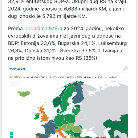
32,91% entitetskog BDP-a. Ukupni dug RS na kraju
2024. godine iznosio je 6,688 milijardi KM, a javni
dug iznosio je 5,792 milijarde KM.
Prema
podacima IMF-a
za 2024. godinu, nekoliko
evropskih država ima niži javni dug u odnosu na
BDP: Estonija 23,6%, Bugarska 24,1 %, Luksemburg
26,3%, Danska 31,1% i Švedska 33,5%. Litvanija je
na približno istom nivou kao RS (38%).