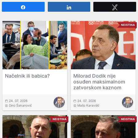
Share
Share
Tweet
NEISTINA
Načelnik ili babica?
Milorad Dodik nije
osuđen maksimalnom
zatvorskom kaznom
24. 07. 2026
24. 07. 2026
Dino Šakanović
Mašo Karavdić
NEISTINA
NEISTINA