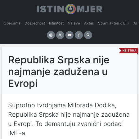
Obećanja
Dosljednost
Istinitost
Najave
Akteri
Strani akteri o BiH
An
NEISTINA
Republika Srpska nije
najmanje zadužena u
Evropi
Suprotno tvrdnjama Milorada Dodika,
Republika Srpska nije najmanje zadužena
u Evropi. To demantuju zvanični podaci
IMF-a.