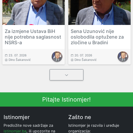
Za izmjene Ustava BiH
Sena Uzunović nije
nije potrebna saglasnost
oslobodila optužene za
NSRS-a
zločine u Bradini
23. 07. 2026
20. 07. 2026
Dino Šakanović
Dino Šakanović
Pitajte Istinomjer!
Istinomjer
Zašto ne
Predložite nove sadržaje za
Istinomjer je razvila i uređuje
istinomjer.ba
, ili upozorite na
organizacija: