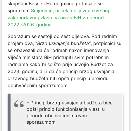
skupštini Bosne i Hercegovine potpisale su
sporazum
Smjernice, načela i ciljevi u izvršnoj i
zakonodavnoj vlasti na nivou BiH za period
2022.-2026. godine
.
Sporazum se sastoji od šest dijelova. Pod rednim
brojem dva, “
Brzo usvajanje budžeta”
, potpisnici su
se obavezali da će “odmah nakon imenovanja
Vijeća ministara BiH pristupiti svim potrebnim
radnjama kako bi se što prije usvojio Budžet za
2023. godinu, ali i da će princip brzog usvajanja
državnog budžeta biti opšti princip u preiodu
obuhvaćenim sporazumom.
– Princip brzog usvajanja budžeta biće
opšti princip funkcionisanja vlasti u
periodu obuhvaćenim ovim
sporazumom