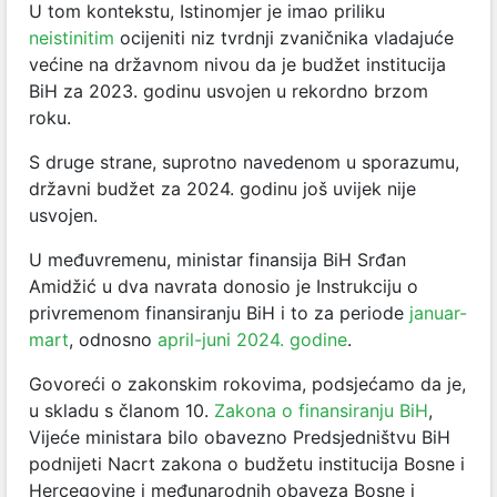
U tom kontekstu, Istinomjer je imao priliku
neistinitim
ocijeniti niz tvrdnji zvaničnika vladajuće
većine na državnom nivou da je budžet institucija
BiH za 2023. godinu usvojen u rekordno brzom
roku.
S druge strane, suprotno navedenom u sporazumu,
državni budžet za 2024. godinu još uvijek nije
usvojen.
U međuvremenu, ministar finansija BiH Srđan
Amidžić u dva navrata donosio je Instrukciju o
privremenom finansiranju BiH i to za periode
januar-
mart
, odnosno
april-juni 2024. godine
.
Govoreći o zakonskim rokovima, podsjećamo da je,
u skladu s članom 10.
Zakona o finansiranju BiH
,
Vijeće ministara bilo obavezno Predsjedništvu BiH
podnijeti Nacrt zakona o budžetu institucija Bosne i
Hercegovine i međunarodnih obaveza Bosne i