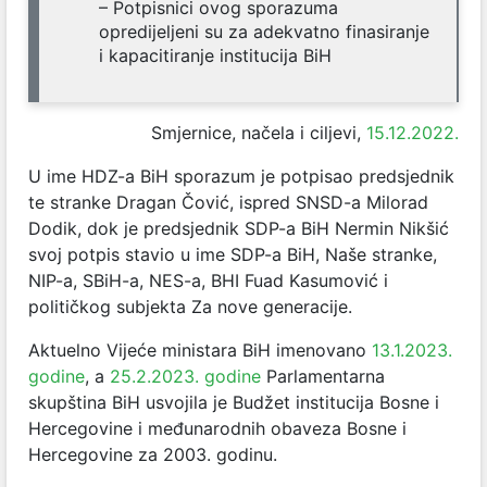
– Potpisnici ovog sporazuma
opredijeljeni su za adekvatno finasiranje
i kapacitiranje institucija BiH
Smjernice, načela i ciljevi,
15.12.2022.
U ime HDZ-a BiH sporazum je potpisao predsjednik
te stranke Dragan Čović, ispred SNSD-a Milorad
Dodik, dok je predsjednik SDP-a BiH Nermin Nikšić
svoj potpis stavio u ime SDP-a BiH, Naše stranke,
NIP-a, SBiH-a, NES-a, BHI Fuad Kasumović i
političkog subjekta Za nove generacije.
Aktuelno Vijeće ministara BiH imenovano
13.1.2023.
godine
, a
25.2.2023. godine
Parlamentarna
skupština BiH usvojila je Budžet institucija Bosne i
Hercegovine i međunarodnih obaveza Bosne i
Hercegovine za 2003. godinu.