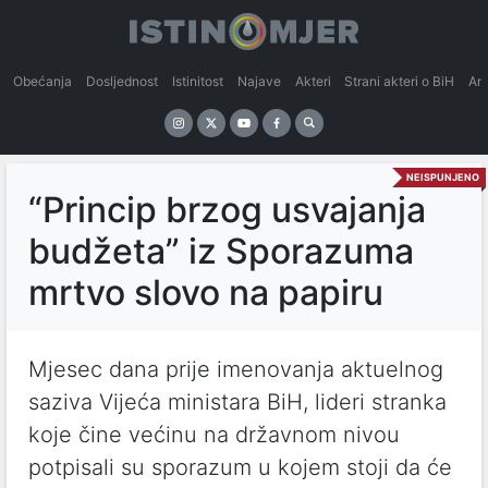
Obećanja
Dosljednost
Istinitost
Najave
Akteri
Strani akteri o BiH
An
NEISPUNJENO
“Princip brzog usvajanja
budžeta” iz Sporazuma
mrtvo slovo na papiru
Mjesec dana prije imenovanja aktuelnog
saziva Vijeća ministara BiH, lideri stranka
koje čine većinu na državnom nivou
potpisali su sporazum u kojem stoji da će