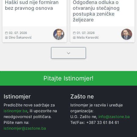
Haški sud nije formiran
Odgođena odluka o
bez pravnog osnova
otvaranju stečajnog
postupka zeničke
željezare
02. 07. 2026
01. 07. 2026
Dino Šakanović
Mašo Karavdić
Pitajte Istinomjer!
Istinomjer
Zašto ne
Predložite nove sadržaje za
Istinomjer je razvila i uređuje
istinomjer.ba
, ili upozorite na
organizacija:
neodgovornost političara.
U.G. Zašto ne,
info@zastone.ba
Pišite nam na:
Tel/Fax: +387 33 61 84 61
istinomjer@zastone.ba