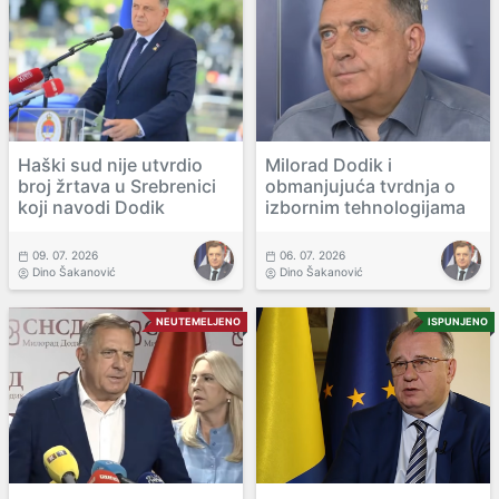
Haški sud nije utvrdio
Milorad Dodik i
broj žrtava u Srebrenici
obmanjujuća tvrdnja o
koji navodi Dodik
izbornim tehnologijama
09. 07. 2026
06. 07. 2026
Dino Šakanović
Dino Šakanović
NEUTEMELJENO
ISPUNJENO