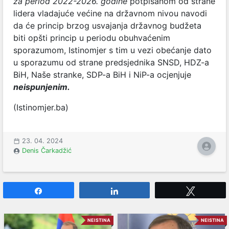
za period 2022-2026. godine
potpisanom od strane
lidera vladajuće većine na državnom nivou navodi
da će princip brzog usvajanja državnog budžeta
biti opšti princip u periodu obuhvaćenim
sporazumom, Istinomjer s tim u vezi obećanje dato
u sporazumu od strane predsjednika SNSD, HDZ-a
BiH, Naše stranke, SDP-a BiH i NiP-a ocjenjuje
neispunjenim.
(Istinomjer.ba)
23. 04. 2024
Denis Čarkadžić
Share
Share
Tweet
NEISTINA
NEISTINA