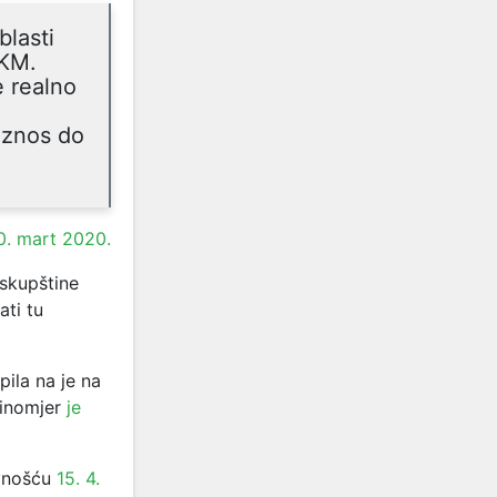
blasti
 KM.
e realno
iznos do
0. mart 2020.
 skupštine
ati tu
pila na je na
tinomjer
je
vnošću
15. 4.