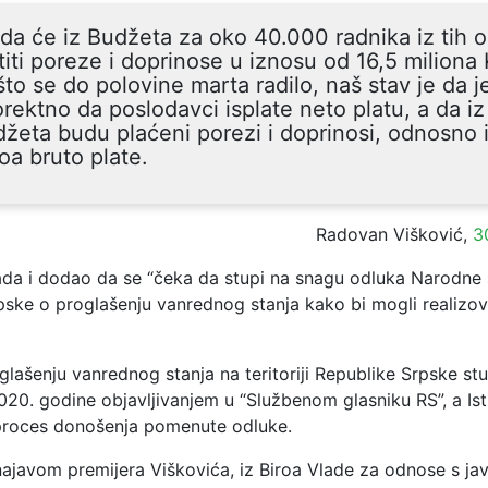
da će iz Budžeta za oko 40.000 radnika iz tih o
titi poreze i doprinose u iznosu od 16,5 miliona
to se do polovine marta radilo, naš stav je da j
orektno da poslodavci isplate neto platu, a da iz
žeta budu plaćeni porezi i doprinosi, odnosno 
oa bruto plate.
Radovan Višković,
3
tada i dodao da se “čeka da stupi na snagu odluka Narodne
pske o proglašenju vanrednog stanja kako bi mogli realizov
lašenju vanrednog stanja na teritoriji Republike Srpske stu
020. godine objavljivanjem u “Službenom glasniku RS”, a Is
proces donošenja pomenute odluke.
najavom premijera Viškovića, iz Biroa Vlade za odnose s ja