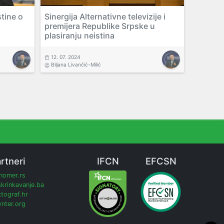
tine o
Sinergija Alternativne televizije i
premijera Republike Srpske u
plasiranju neistina
12. 07. 2024
Biljana Livančić-Milić
rtneri
IFCN
EFCSN
inomer.rs
krinkavanje.ba
tograf.hr
nter.org