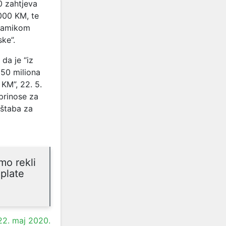
0 zahtjeva
000 KM, te
inamikom
ke”.
da je “iz
 50 miliona
 KM”, 22. 5.
prinose za
 štaba za
mo rekli
 plate
2. maj 2020.