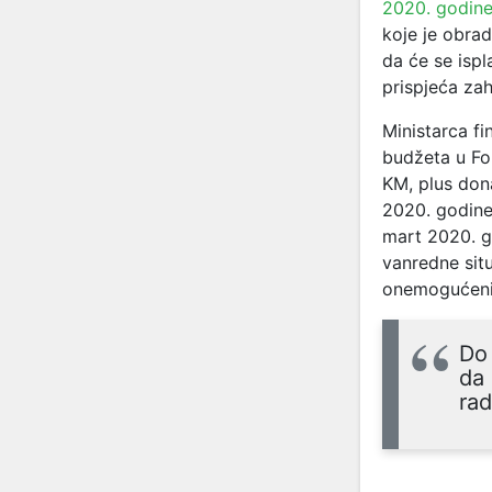
2020. godin
koje je obra
da će se isp
prispjeća za
Ministarca fi
budžeta u Fo
KM, plus dona
2020. godine 
mart 2020. g
vanredne situ
onemogućeni 
Do 
da 
ra