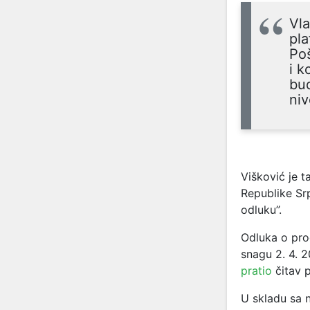
Vla
pla
Poš
i k
bud
niv
Višković je 
Republike Sr
odluku”.
Odluka o prog
snagu 2. 4. 2
pratio
čitav 
U skladu sa 