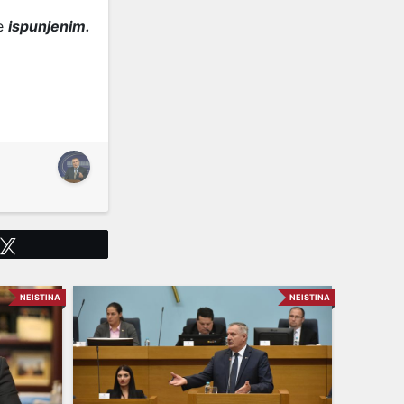
je
ispunjenim.
Tweet
NEISTINA
NEISTINA