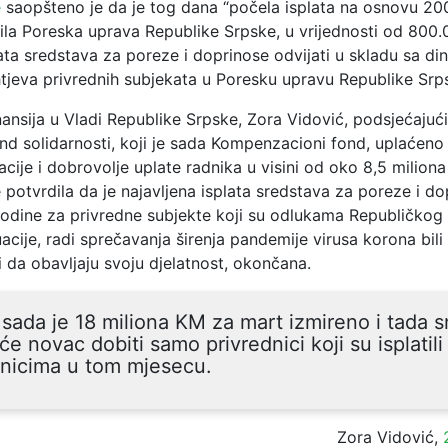
e
saopšteno je da je tog dana “počela isplata na osnovu 20
dila Poreska uprava Republike Srpske, u vrijednosti od 800.
lata sredstava za poreze i doprinose odvijati u skladu sa d
htjeva privrednih subjekata u Poresku upravu Republike Srps
nansija u Vladi Republike Srpske, Zora Vidović, podsjećajući 
nd solidarnosti, koji je sada Kompenzacioni fond, uplaćeno
cije i dobrovolje uplate radnika u visini od oko 8,5 miliona
potvrdila da je najavljena isplata
sredstava za poreze i do
odine za privredne subjekte koji su odlukama Republičkog
acije, radi sprečavanja širenja pandemije virusa korona bili
da obavljaju svoju djelatnost, okončana.
sada je 18 miliona KM za mart izmireno i tada s
će novac dobiti samo privrednici koji su isplatili
dnicima u tom mjesecu.
Zora Vidović,
2