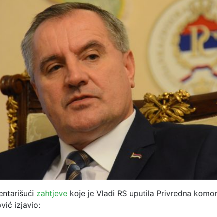
entarišući
zahtjeve
koje je Vladi RS uputila Privredna komo
vić izjavio: