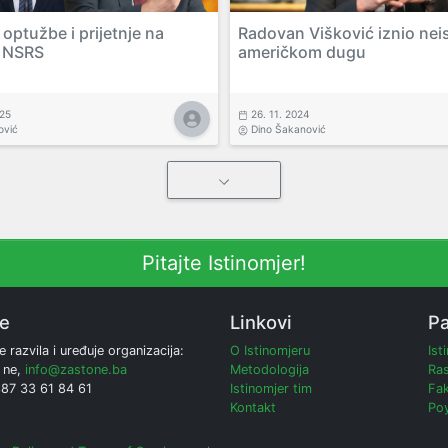
optužbe i prijetnje na
Radovan Višković iznio neis
i NSRS
američkom dugu
025
26. 11. 2024
ović
Dino Šakanović
Pitajte Istinomjer!
ne
Linkovi
Pa
e razvila i uređuje organizacija:
O Istinomjeru
Ist
 ne,
info@zastone.ba
Metodologija
Ras
387 33 61 84 61
Istinomjer tim
Fak
Kontakt
Poy