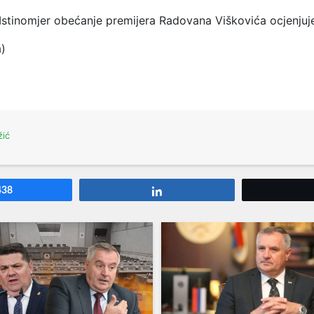
Istinomjer obećanje premijera Radovana Viškovića ocjenju
a)
žić
438
Share