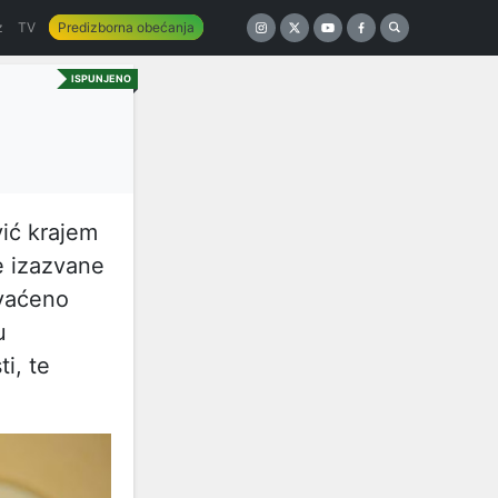
z
TV
Predizborna obećanja
ISPUNJENO
ić krajem
e izazvane
hvaćeno
u
i, te