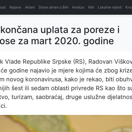
itost
Najave
Akteri
Strani akteri o BiH
Analize
NAI
Lokalne vijesti
Kvi
končana uplata za poreze i
ose za mart 2020. godine
k Vlade Republike Srpske (RS), Radovan Viškov
će godine najavio je mjere kojima će zbog kriz
 novog koronavirusa, kako je rekao, biti obu
ijih šest ili sedam oblasti privrede RS kao što s
stvo, turizam, saobraćaj, druge uslužne djelatnost
ci.