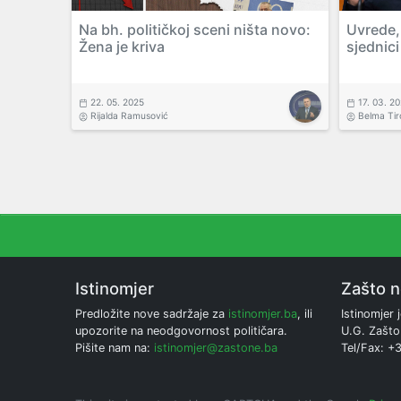
Na bh. političkoj sceni ništa novo:
Uvrede, 
Žena je kriva
sjednic
22. 05. 2025
17. 03. 2
Rijalda Ramusović
Belma Tir
Istinomjer
Zašto 
Predložite nove sadržaje za
istinomjer.ba
, ili
Istinomjer j
upozorite na neodgovornost političara.
U.G. Zašto
Pišite nam na:
istinomjer@zastone.ba
Tel/Fax: +