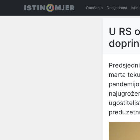
Obećanja
Dosljednost
Istin
U RS o
doprin
Predsjedni
marta teku
pandemijom
najugrožen
ugostitelj
preduzetni