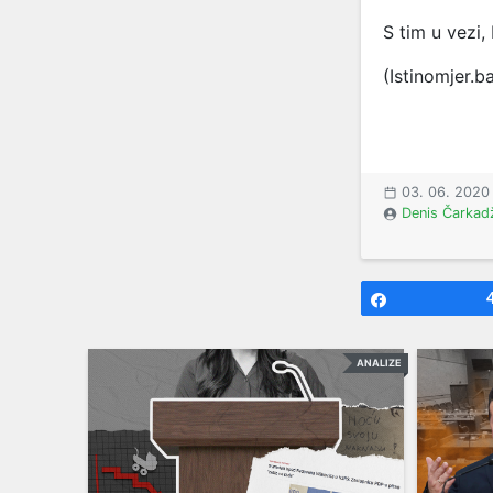
S tim u vezi,
(Istinomjer.b
03. 06. 2020
Denis Čarkad
Share
ANALIZE