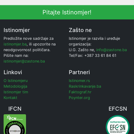
Pitajte Istinomjer!
Istinomjer
Zašto ne
Predložite nove sadržaje za
Istinomjer je razvila i uređuje
istinomjer.ba
, ili upozorite na
organizacija:
neodgovornost političara.
U.G. Zašto ne,
info@zastone.ba
Pišite nam na:
Tel/Fax: +387 33 61 84 61
istinomjer@zastone.ba
Linkovi
Partneri
O Istinomjeru
Istinomer.rs
Metodologija
Raskrinkavanje.ba
Istinomjer tim
Faktograf.hr
Kontakt
Poynter.org
IFCN
EFCSN