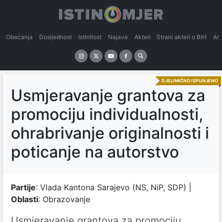
Obećanja
Dosljednost
Istinitost
Najave
Akteri
Strani akteri o BiH
An
DJELIMIČNO ISPUNJENO
Usmjeravanje grantova za
promociju individualnosti,
ohrabrivanje originalnosti i
poticanje na autorstvo
Partije
: Vlada Kantona Sarajevo (NS, NiP, SDP) |
Oblasti
: Obrazovanje
Usmjeravanje grantova za promociju