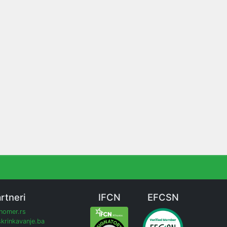
rtneri
IFCN
EFCSN
inomer.rs
krinkavanje.ba