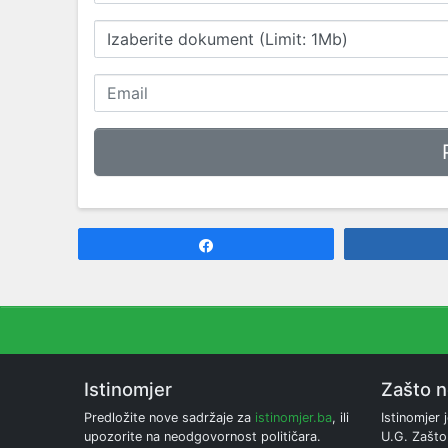
Izaberite dokument (Limit: 1Mb)
Share
Istinomjer
Zašto 
Predložite nove sadržaje za
istinomjer.ba
, ili
Istinomjer j
upozorite na neodgovornost političara.
U.G. Zašto