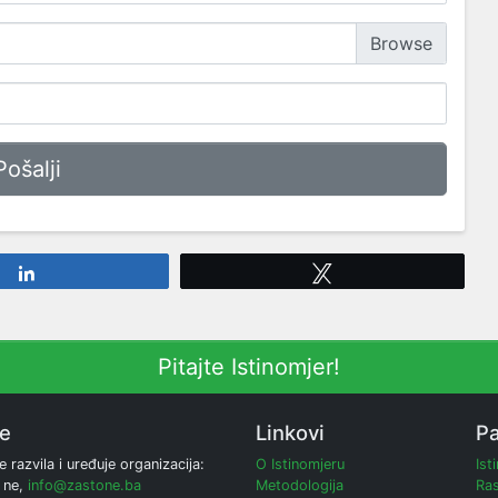
Share
Tweet
Pitajte Istinomjer!
ne
Linkovi
Pa
e razvila i uređuje organizacija:
O Istinomjeru
Ist
 ne,
info@zastone.ba
Metodologija
Ras