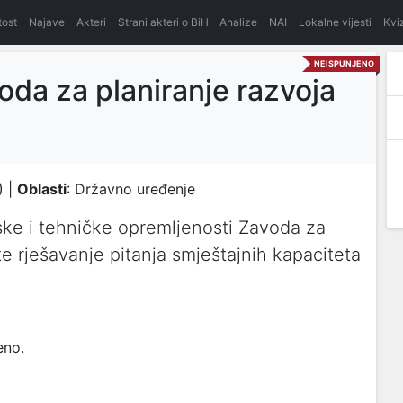
itost
Najave
Akteri
Strani akteri o BiH
Analize
NAI
Lokalne vijesti
Kvi
NEISPUNJENO
oda za planiranje razvoja
) |
Oblasti
: Državno uređenje
vske i tehničke opremljenosti Zavoda za
te rješavanje pitanja smještajnih kapaciteta
eno.