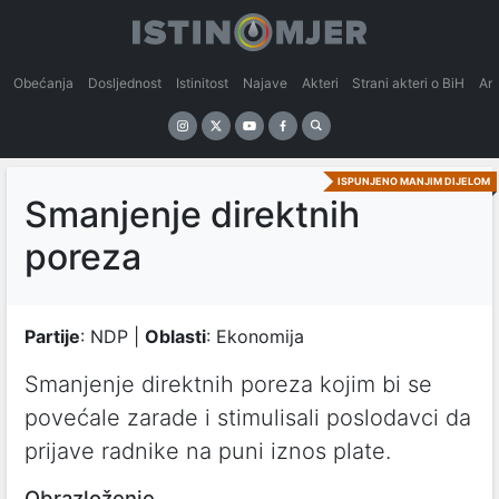
Obećanja
Dosljednost
Istinitost
Najave
Akteri
Strani akteri o BiH
An
ISPUNJENO MANJIM DIJELOM
Smanjenje direktnih
poreza
Partije
: NDP |
Oblasti
: Ekonomija
Smanjenje direktnih poreza kojim bi se
povećale zarade i stimulisali poslodavci da
prijave radnike na puni iznos plate.
Obrazloženje