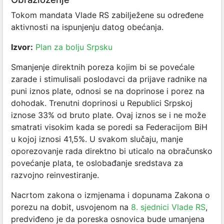
Tokom mandata Vlade RS zabilježene su određene
aktivnosti na ispunjenju datog obećanja.
Izvor:
Plan za bolju Srpsku
Smanjenje direktnih poreza kojim bi se povećale
zarade i stimulisali poslodavci da prijave radnike na
puni iznos plate, odnosi se na doprinose i porez na
dohodak. Trenutni doprinosi u Republici Srpskoj
iznose 33% od bruto plate. Ovaj iznos se i ne može
smatrati visokim kada se poredi sa Federacijom BiH
u kojoj iznosi 41,5%. U svakom slučaju, manje
oporezovanje rada direktno bi uticalo na obračunsko
povećanje plata, te oslobađanje sredstava za
razvojno reinvestiranje.
Nacrtom zakona o izmjenama i dopunama Zakona o
porezu na dobit, usvojenom na
8. sjednici Vlade RS
,
predviđeno je da poreska osnovica bude umanjena