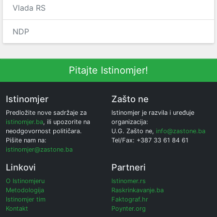
Vlada RS
NDP
Pitajte Istinomjer!
Istinomjer
Zašto ne
Predložite nove sadržaje za
Istinomjer je razvila i uređuje
istinomjer.ba
, ili upozorite na
organizacija:
neodgovornost političara.
U.G. Zašto ne,
info@zastone.ba
Pišite nam na:
Tel/Fax: +387 33 61 84 61
istinomjer@zastone.ba
Linkovi
Partneri
O Istinomjeru
Istinomer.rs
Metodologija
Raskrinkavanje.ba
Istinomjer tim
Faktograf.hr
Kontakt
Poynter.org