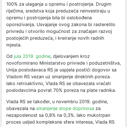
100% za ulaganja u opremu i postrojenja. Drugim
riječima, sredstva koja preduzeća reinvestiraju u
opremu i postrojenja bila bi oslobođena
oporezivanja. Usvajanje ovog zakona bi rasteretilo
privredu i otvorilo mogućnost za značajan razvoj
postojećih preduzeća, i kreiranje novih radnih
mjesta.
Od
jula 2019. godine
, djelovanjem kroz
novoformirano Ministarstvo privrede i poduzetništva,
Unija poslodavaca RS je uspjela postići dogovor sa
Vladom RS vezan uz smanjenje direktnih poreza.
Iako retroaktivno, Vlada RS se obavezala vraćati
poslodavcima povrat 70% poreza na plate radnika.
Vlada RS se također, u novembru 2019. godine,
obavezala na
smanjenje stope doprinosa
za
nezaposlenost sa 0,8% na 0,3%. Iako mukotrpan
proces usljed kompleksne sfere interesa, Vlada RS