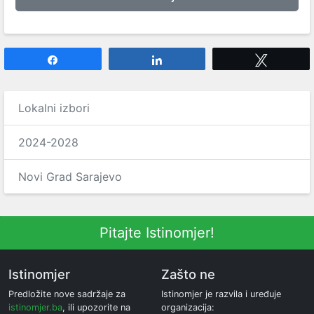
Share
Share
Tweet
Lokalni izbori
2024-2028
Novi Grad Sarajevo
Pitajte Istinomjer!
Istinomjer
Zašto ne
Predložite nove sadržaje za
Istinomjer je razvila i uređuje
istinomjer.ba
, ili upozorite na
organizacija: