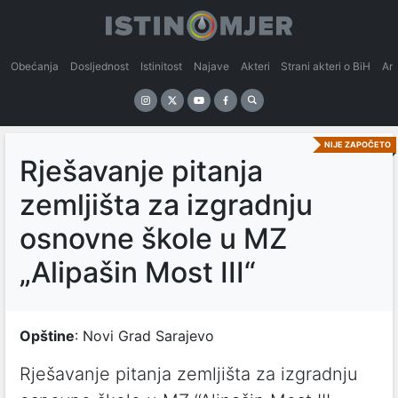
Obećanja
Dosljednost
Istinitost
Najave
Akteri
Strani akteri o BiH
An
NIJE ZAPOČETO
Rješavanje pitanja
zemljišta za izgradnju
osnovne škole u MZ
„Alipašin Most III“
Opštine
: Novi Grad Sarajevo
Rješavanje pitanja zemljišta za izgradnju