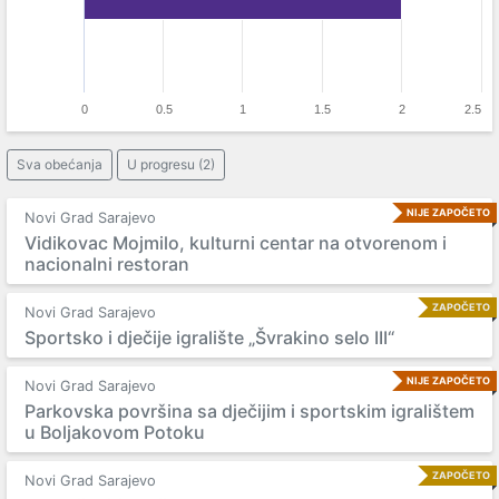
0
0.5
1
1.5
2
2.5
Sva obećanja
U progresu (2)
NIJE ZAPOČETO
Novi Grad Sarajevo
Vidikovac Mojmilo, kulturni centar na otvorenom i
nacionalni restoran
ZAPOČETO
Novi Grad Sarajevo
Sportsko i dječije igralište „Švrakino selo III“
NIJE ZAPOČETO
Novi Grad Sarajevo
Parkovska površina sa dječijim i sportskim igralištem
u Boljakovom Potoku
ZAPOČETO
Novi Grad Sarajevo