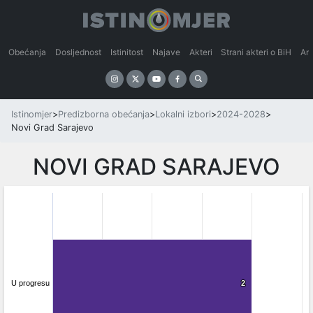
Obećanja
Dosljednost
Istinitost
Najave
Akteri
Strani akteri o BiH
An
Istinomjer
>
Predizborna obećanja
>
Lokalni izbori
>
2024-2028
>
Novi Grad Sarajevo
NOVI GRAD SARAJEVO
U progresu
2
2