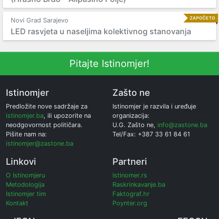
ZAPOČETO
Novi Grad Sarajevo
LED rasvjeta u naseljima kolektivnog stanovanja
Pitajte Istinomjer!
Istinomjer
Zašto ne
Predložite nove sadržaje za
Istinomjer je razvila i uređuje
istinomjer.ba
, ili upozorite na
organizacija:
neodgovornost političara.
U.G. Zašto ne,
info@zastone.ba
Pišite nam na:
Tel/Fax: +387 33 61 84 61
istinomjer@zastone.ba
Linkovi
Partneri
O Istinomjeru
Istinomer.rs
Metodologija
Raskrinkavanje.ba
Istinomjer tim
Faktograf.hr
Kontakt
Poynter.org