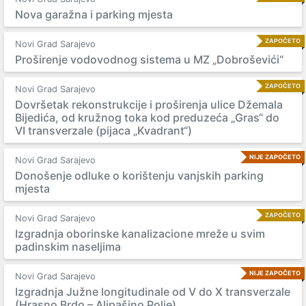
Nova garažna i parking mjesta
ZAPOČETO
Novi Grad Sarajevo
Proširenje vodovodnog sistema u MZ „Dobroševići“
ZAPOČETO
Novi Grad Sarajevo
Dovršetak rekonstrukcije i proširenja ulice Džemala
Bijedića, od kružnog toka kod preduzeća „Gras“ do
VI transverzale (pijaca „Kvadrant“)
NIJE ZAPOČETO
Novi Grad Sarajevo
Donošenje odluke o korištenju vanjskih parking
mjesta
ZAPOČETO
Novi Grad Sarajevo
Izgradnja oborinske kanalizacione mreže u svim
padinskim naseljima
NIJE ZAPOČETO
Novi Grad Sarajevo
Izgradnja Južne longitudinale od V do X transverzale
(Hrasno Brdo – Alipašino Polje)