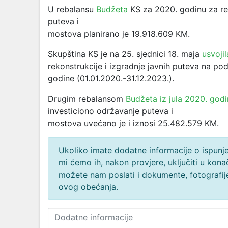
U rebalansu
Budžeta
KS za 2020. godinu za reko
puteva i
mostova planirano je 19.918.609 KM.
Skupština KS je na 25. sjednici 18. maja
usvojil
rekonstrukcije i izgradnje javnih puteva na po
godine (01.01.2020.-31.12.2023.).
Drugim rebalansom
Budžeta iz jula 2020. god
investiciono održavanje puteva i
mostova uvećano je i iznosi 25.482.579 KM.
Ukoliko imate dodatne informacije o ispunjen
mi ćemo ih, nakon provjere, uključiti u ko
možete nam poslati i dokumente, fotografije
ovog obećanja.