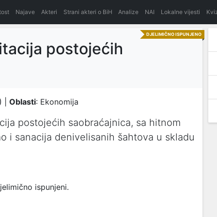
itost
Najave
Akteri
Strani akteri o BiH
Analize
NAI
Lokalne vijesti
Kvi
DJELIMIČNO ISPUNJENO
itacija postojećih
) |
Oblasti
: Ekonomija
cija postojećih saobraćajnica, sa hitnom
o i sanacija denivelisanih šahtova u skladu
elimično ispunjeni.