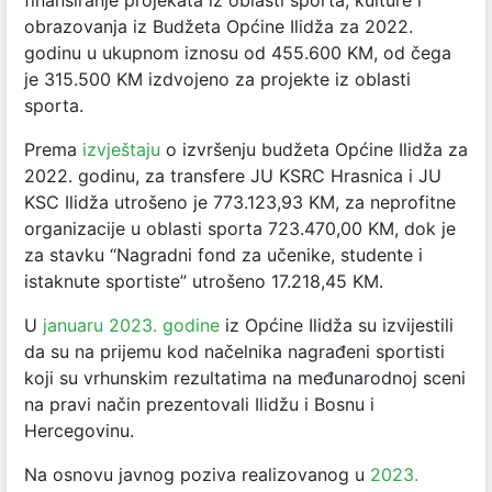
finansiranje projekata iz oblasti sporta, kulture i
obrazovanja iz Budžeta Općine Ilidža za 2022.
godinu u ukupnom iznosu od 455.600 KM, od čega
je 315.500 KM izdvojeno za projekte iz oblasti
sporta.
Prema
izvještaju
o izvršenju budžeta Općine Ilidža za
2022. godinu, za transfere JU KSRC Hrasnica i JU
KSC Ilidža utrošeno je 773.123,93 KM, za neprofitne
organizacije u oblasti sporta 723.470,00 KM, dok je
za stavku “Nagradni fond za učenike, studente i
istaknute sportiste” utrošeno 17.218,45 KM.
U
januaru 2023. godine
iz Općine Ilidža su izvijestili
da su na prijemu kod načelnika nagrađeni sportisti
koji su vrhunskim rezultatima na međunarodnoj sceni
na pravi način prezentovali Ilidžu i Bosnu i
Hercegovinu.
Na osnovu javnog poziva realizovanog u
2023.