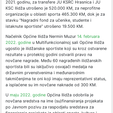
2021. godinu, za transfere JU KSRC Hrasnica i JU
KSC Ilidža utrošeno je 520.000 KM, za neprofitne
organizacije u oblasti sporta 465.300 KM, dok je za
stavku “Nagradni fond za učenike, studente i
istaknute sportiste” utrošeno 19.500 KM.
Načelnik Općine Ilidža Nermin Muzur
14. februara
2022. godine
u Multifunkcionalnoj sali Općine Ilidža
ugostio je ilidžanske sportiste koji su kroz ostvarene
rezultate u protekloj godini ostvarili pravo na
novčane nagrade. Među 60 nagrađenih ilidžanskih
sportista bili su isključivo osvajači medalja na
državnim prvenstvenima i međunarodnim
takmičenjima te oni koji imaju reprezentativni status,
a isplaćene su im novčane naknade od 300 KM.
U
maju 2022. godine
Općina Ilidža odobrila je
novčana sredstva na ime (su)finansiranja projekata
po Javnom pozivu za raspodjelu sredstava za