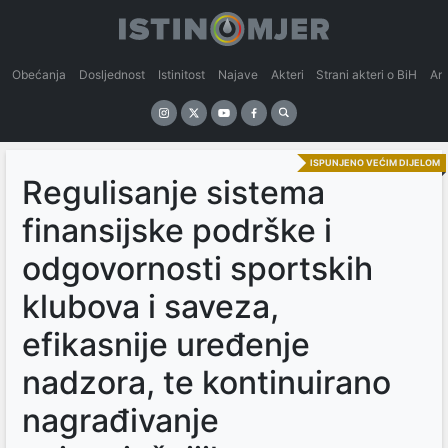
Obećanja
Dosljednost
Istinitost
Najave
Akteri
Strani akteri o BiH
An
ISPUNJENO VEĆIM DIJELOM
Regulisanje sistema
finansijske podrške i
odgovornosti sportskih
klubova i saveza,
efikasnije uređenje
nadzora, te kontinuirano
nagrađivanje