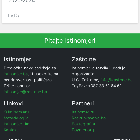
2020-2024
Ilidža
Pitajte Istinomjer!
Istinomjer
Zašto ne
Predložite nove sadržaje za
Istinomjer je razvila i uređuje
istinomjer.ba
, ili upozorite na
organizacija:
neodgovornost političara.
U.G. Zašto ne,
info@zastone.ba
Pišite nam na:
Tel/Fax: +387 33 61 84 61
istinomjer@zastone.ba
Linkovi
Partneri
O Istinomjeru
Istinomer.rs
Metodologija
Raskrinkavanje.ba
Istinomjer tim
Faktograf.hr
Kontakt
Poynter.org