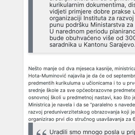
kurikularnim dokumentima, disk
vidjeti primjere dobre prakse 
organizaciji Instituta za razv
punu podršku Ministarstva za
U narednom periodu planirano
bude obuhvaćeno više od 3000
saradnika u Kantonu Sarajevo
Nešto manje od dva mjeseca kasnije, m
inistr
Hota-Muminović najavila je da će od septemb
predmentih kurikuluma u učionicama i to u pr
srednje škole za sve općeobrazovne predmete,
osnovnoj školi u predmetnoj nastavi, kao što je
Ministrica je navela i da se “paralelno s naved
razvoj preduniverzitetskog obrazovanja koji je
organizirao prvi dio stručnog usavšavanja za 6
Uradili smo mnogo posla u p