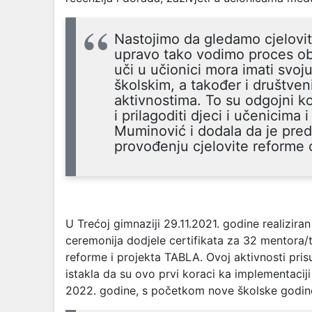
Nastojimo da gledamo cjelovit
upravo tako vodimo proces ob
uči u učionici mora imati svo
školskim, a također i društve
aktivnostima. To su odgojni kon
i prilagoditi djeci i učenicima
Muminović i dodala da je pre
provođenju cjelovite reforme 
U Trećoj gimnaziji 29.11.2021. godine realizira
ceremonija dodjele certifikata za 32 mentora/t
reforme i projekta TABLA. Ovoj aktivnosti pris
istakla da su ovo prvi koraci ka implementacij
2022. godine, s početkom nove školske godin