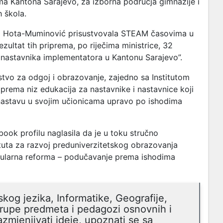
ma Kantona Sarajevo, za izborna područja gimnazije i
 škola.
ica Hota-Muminović prisustvovala STEAM časovima u
ezultat tih priprema, po riječima ministrice, 32
 nastavnika implementatora u Kantonu Sarajevo”.
tvo za odgoj i obrazovanje, zajedno sa Institutom
prema niz edukacija za nastavnike i nastavnice koji
nastavu u svojim učionicama upravo po ishodima
ok profilu naglasila da je u toku stručno
ituta za razvoj preduniverzitetskog obrazovanja
ularna reforma – podučavanje prema ishodima
kog jezika, Informatike, Geografije,
 grupe predmeta i pedagozi osnovnih i
 razmjenjivati ideje, upoznati se sa