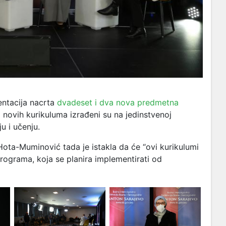
entacija nacrta
dvadeset i dva nova predmetna
 novih kurikuluma izrađeni su na jedinstvenoj
u i učenju.
Hota-Muminović tada je istakla da će “ovi kurikulumi
programa, koja se planira implementirati od