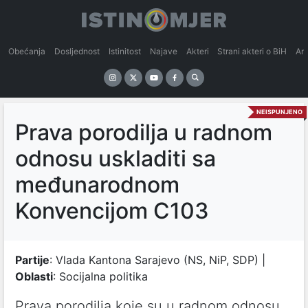
Obećanja
Dosljednost
Istinitost
Najave
Akteri
Strani akteri o BiH
An
NEISPUNJENO
Prava porodilja u radnom
odnosu uskladiti sa
međunarodnom
Konvencijom C103
Partije
: Vlada Kantona Sarajevo (NS, NiP, SDP) |
Oblasti
: Socijalna politika
Prava porodilja koje su u radnom odnosu