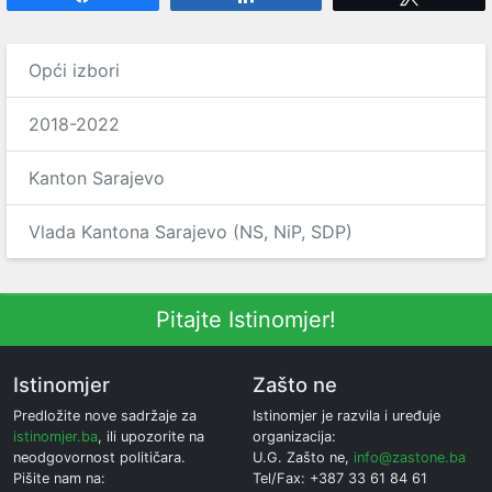
Opći izbori
2018-2022
Kanton Sarajevo
Vlada Kantona Sarajevo (NS, NiP, SDP)
Pitajte Istinomjer!
Istinomjer
Zašto ne
Predložite nove sadržaje za
Istinomjer je razvila i uređuje
istinomjer.ba
, ili upozorite na
organizacija:
neodgovornost političara.
U.G. Zašto ne,
info@zastone.ba
Pišite nam na:
Tel/Fax: +387 33 61 84 61