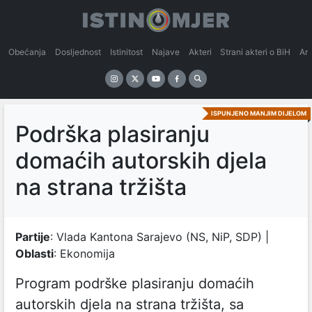
Obećanja
Dosljednost
Istinitost
Najave
Akteri
Strani akteri o BiH
An
ISPUNJENO MANJIM DIJELOM
Podrška plasiranju
domaćih autorskih djela
na strana tržišta
Partije
: Vlada Kantona Sarajevo (NS, NiP, SDP) |
Oblasti
: Ekonomija
Program podrške plasiranju domaćih
autorskih djela na strana tržišta, sa