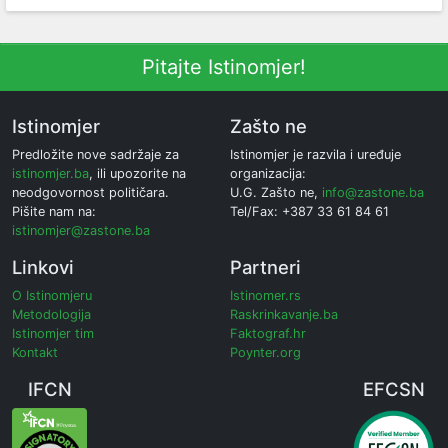
Pitajte Istinomjer!
Istinomjer
Zašto ne
Predložite nove sadržaje za
Istinomjer je razvila i uređuje
istinomjer.ba
, ili upozorite na
organizacija:
neodgovornost političara.
U.G. Zašto ne,
info@zastone.ba
Pišite nam na:
Tel/Fax: +387 33 61 84 61
istinomjer@zastone.ba
Linkovi
Partneri
O Istinomjeru
Istinomer.rs
Metodologija
Raskrinkavanje.ba
Istinomjer tim
Faktograf.hr
Kontakt
Poynter.org
IFCN
EFCSN