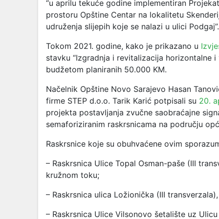
“u aprilu tekuće godine implementiran Projekat 
prostoru Opštine Centar na lokalitetu Skender
udruženja slijepih koje se nalazi u ulici Podgaj”.
Tokom 2021. godine, kako je prikazano u
Izvje
stavku “Izgradnja i revitalizacija horizontalne 
budžetom planiranih 50.000 KM.
Načelnik Opštine Novo Sarajevo Hasan Tanović,
firme STEP d.o.o. Tarik Karić potpisali su
20. a
projekta postavljanja zvučne saobraćajne signal
semaforiziranim raskrsnicama na području opć
Raskrsnice koje su obuhvaćene ovim sporazu
– Raskrsnica Ulice Topal Osman-paše (III tra
kružnom toku;
– Raskrsnica ulica Ložionička (III transverzala
– Raskrsnica Ulice Vilsonovo šetalište uz Ulic