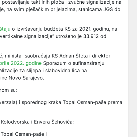
postavljanja taktilnih ploča i zvučne signalizacije na
ije, na svim pješačkim prijelazima, stanicama JGS do
štaju
o izvršavanju budžeta KS za 2021. godinu, na
i vertikalne signalizacije” utrošeno je 33.912 od
 ministar saobraćaja KS Adnan Šteta i direktor
prila 2022. godine
Sporazum o sufinansiranju
izacije za slijepa i slabovidna lica na
ine Novo Sarajevo.
mom su:
nsverzala) i sporednog kraka Topal Osman-paše prema
), Kolodvorska i Envera Šehovića;
u Topal Osman-paše i