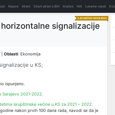
itost
Najave
Akteri
Strani akteri o BiH
Analize
NAI
Lokalne vijesti
Kvi
DJELIMIČNO ISPUNJENO
 horizontalne signalizacije
 |
Oblasti
: Ekonomija
signalizacije u KS;
o ispunjeno.
na Sarajevo 2021-2022.
ritetima skupštinske većine u KS za 2021 – 2022.
1. godine nakon prvih 100 dana rada, navodi se da je