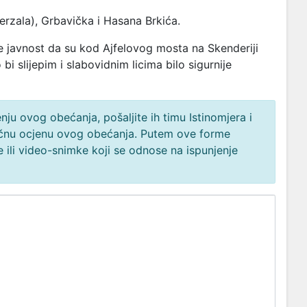
erzala), Grbavička i Hasana Brkića.
e javnost da su kod Ajfelovog mosta na Skenderiji
bi slijepim i slabovidnim licima bilo sigurnije
ju ovog obećanja, pošaljite ih timu Istinomjera i
načnu ocjenu ovog obećanja. Putem ove forme
 ili video-snimke koji se odnose na ispunjenje