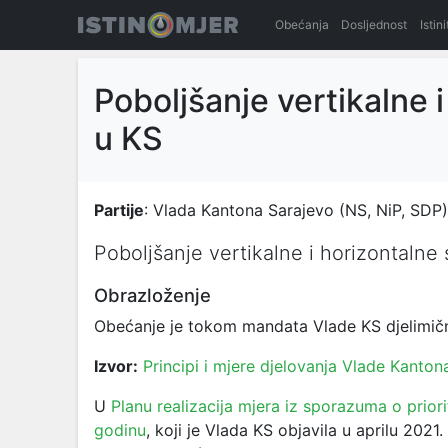
Obećanja
Dosljednost
Istin
Poboljšanje vertikalne i
u KS
Partije
: Vlada Kantona Sarajevo (NS, NiP, SDP)
Poboljšanje vertikalne i horizontalne 
Obrazloženje
Obećanje je tokom mandata Vlade KS djelimičn
Izvor:
Principi i mjere djelovanja Vlade Kanto
U
Planu realizacija mjera iz sporazuma o prio
godinu
, koji je Vlada KS objavila u aprilu 202