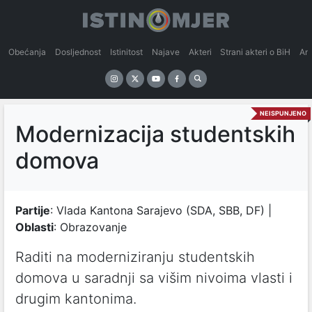
Obećanja
Dosljednost
Istinitost
Najave
Akteri
Strani akteri o BiH
An
NEISPUNJENO
Modernizacija studentskih
domova
Partije
: Vlada Kantona Sarajevo (SDA, SBB, DF) |
Oblasti
: Obrazovanje
Raditi na moderniziranju studentskih
domova u saradnji sa višim nivoima vlasti i
drugim kantonima.