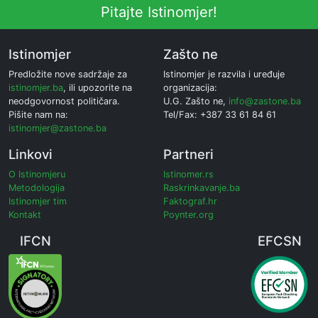
Pitajte Istinomjer!
Istinomjer
Zašto ne
Predložite nove sadržaje za
Istinomjer je razvila i uređuje
istinomjer.ba
, ili upozorite na
organizacija:
neodgovornost političara.
U.G. Zašto ne,
info@zastone.ba
Pišite nam na:
Tel/Fax: +387 33 61 84 61
istinomjer@zastone.ba
Linkovi
Partneri
O Istinomjeru
Istinomer.rs
Metodologija
Raskrinkavanje.ba
Istinomjer tim
Faktograf.hr
Kontakt
Poynter.org
IFCN
EFCSN