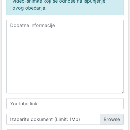
video-snimke koji se odnose na ispunjenje
ovog obećanja.
Izaberite dokument (Limit: 1Mb)