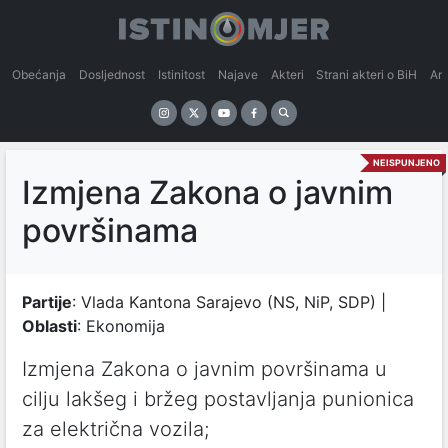
Obećanja
Dosljednost
Istinitost
Najave
Akteri
Strani akteri o BiH
An
NEISPUNJENO
Izmjena Zakona o javnim
površinama
Partije
: Vlada Kantona Sarajevo (NS, NiP, SDP) |
Oblasti
: Ekonomija
Izmjena Zakona o javnim površinama u
cilju lakšeg i bržeg postavljanja punionica
za električna vozila;