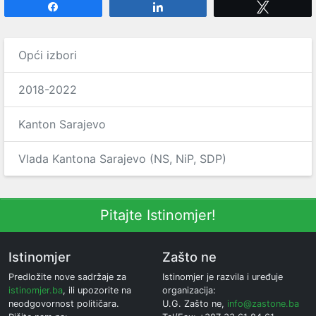
Share
Share
Tweet
Opći izbori
2018-2022
Kanton Sarajevo
Vlada Kantona Sarajevo (NS, NiP, SDP)
Pitajte Istinomjer!
Istinomjer
Zašto ne
Predložite nove sadržaje za
Istinomjer je razvila i uređuje
istinomjer.ba
, ili upozorite na
organizacija:
neodgovornost političara.
U.G. Zašto ne,
info@zastone.ba