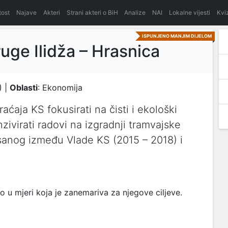
itost
Najave
Akteri
Strani akteri o BiH
Analize
NAI
Lokalne vijesti
Kvi
ISPUNJENO MANJIM DIJELOM
uge Ilidža – Hrasnica
) |
Oblasti
: Ekonomija
ćaja KS fokusirati na čisti i ekološki
nzivirati radovi na izgradnji tramvajske
anog između Vlade KS (2015 – 2018) i
 u mjeri koja je zanemariva za njegove ciljeve.