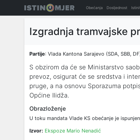
Obećanja
Dosljednost
Istin
Izgradnja tramvajske pr
Partije
: Vlada Kantona Sarajevo (SDA, SBB, DF
S obzirom da će se Ministarstvo saobra
prevoz, osigurat će se sredstva i inte
pruge, a na osnovu Sporazuma potpis
Općine Ilidža.
Obrazloženje
U toku mandata Vlade KS obećanje je ispunjeno
Izvor:
Ekspoze Mario Nenadić