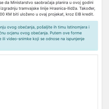
e da Ministarstvo saobraćaja planira u ovoj godini
izgradnju tramvajske linije Hrasnica-Ilidža. Također,
0 KM biti uloženo u ovaj projekat, kroz EIB kredit.
ju ovog obećanja, pošaljite ih timu Istinomjera i
načnu ocjenu ovog obećanja. Putem ove forme
 ili video-snimke koji se odnose na ispunjenje