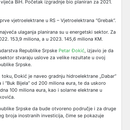
vijeća BiH. Početak izgradnje bio planiran za 2021.
prve vjetroelektrane u RS – Vjetroelektrana “Grebak”.
najveća ulaganja planirana su u energetski sektor. Za
022. 153,9 miliona, a u 2023. 145,6 miliona KM.
rudarstva Republike Srpske
Petar Đokić
, izjavio je da
 sektor stvaraju uslove za velike rezultate u ovoj
publike Srpske.
u toku, Đokić je naveo
gradnju hidroelektrane „Dabar“
a i “Buk Bijela” od 200 miliona eura, te da uskoro
edna 100 miliona eura, kao i solarne elektrane u
kovića.
publike Srpske da bude otvoreno područje i za druge
eg broja inostranih investicija, čime se pokazuje