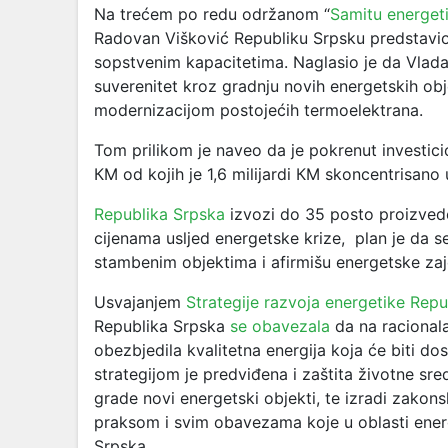
Na trećem po redu održanom “
Samitu energet
Radovan Višković Republiku Srpsku predstavio 
sopstvenim kapacitetima. Naglasio je da Vlad
suverenitet kroz gradnju novih energetskih obj
modernizacijom postojećih termoelektrana.
Tom prilikom je naveo da je pokrenut investicion
КM od kojih je 1,6 milijardi КM skoncentrisano
Republika Srpska
izvozi do 35 posto proizveden
cijenama usljed energetske krize, plan je da s
stambenim objektima i afirmišu energetske za
Usvajanjem
Strategije razvoja energetike Rep
Republika Srpska
se obavezala
da na racionala
obezbjedila kvalitetna energija koja će biti do
strategijom je predviđena i zaštita životne sre
grade novi energetski objekti, te izradi zakon
praksom i svim obavezama koje u oblasti ener
Srpska.