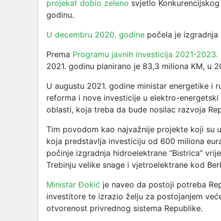
projekat dobio zeleno
svjetlo Konkurencijskog 
godinu.
U decembru 2020. godine
počela je izgradnja 
Prema
Programu javnih investicija 2021-2023.
2021. godinu planirano je 83,3 miliona KM, u 2
U augustu 2021. godine ministar energetike i 
reforma i nove investicije u elektro-energetski
oblasti, koja treba da bude nosilac razvoja Re
Tim povodom kao najvažnije projekte koji su 
koja predstavlja investiciju od 600 miliona eur
počinje izgradnja hidroelektrane “Bistrica” vrij
Trebinju velike snage i vjetroelektrane kod Ber
Ministar Đokić
je naveo da postoji potreba Re
investitore te izrazio želju za postojanjem već
otvorenost privrednog sistema Republike.