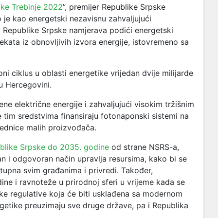
ike Trebinje 2022
”, premijer Republike Srpske
je kao energetski nezavisnu zahvaljujući
a Republike Srpske namjerava podići energetski
ekata iz obnovljivih izvora energije, istovremeno sa
i ciklus u oblasti energetike vrijedan dvije milijarde
 u Hercegovini.
e električne energije i zahvaljujući visokim tržišnim
e tim sredstvima finansiraju fotonaponski sistemi na
jednice malih proizvođača.
ublike Srpske do 2035. godine
od strane NSRS-a,
n i odgovoran način upravlja resursima, kako bi se
stupna svim građanima i privredi. Također,
dine i ravnoteže u prirodnoj sferi u vrijeme kada se
ske regulative koja će biti usklađena sa modernom
getike preuzimaju sve druge države, pa i Republika