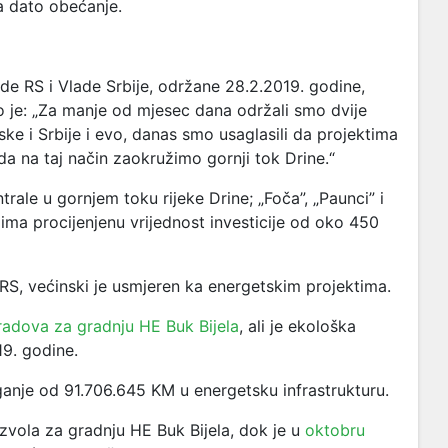
a dato obećanje.
de RS i Vlade Srbije, održane 28.2.2019. godine,
o je: „Za manje od mjesec dana održali smo dvije
ke i Srbije i evo, danas smo usaglasili da projektima
 da na taj način zaokružimo gornji tok Drine.“
trale u gornjem toku rijeke Drine; „Foča”, „Paunci” i
ima procijenjenu vrijednost investicije od oko 450
RS, većinski je usmjeren ka energetskim projektima.
radova za gradnju HE Buk Bijela
, ali je ekološka
9. godine.
ganje od 91.706.645 KM u energetsku infrastrukturu.
zvola za gradnju HE Buk Bijela, dok je u
oktobru