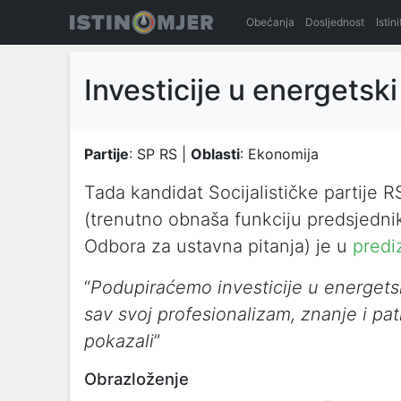
Obećanja
Dosljednost
Istin
Investicije u energetski
Partije
: SP RS |
Oblasti
: Ekonomija
Tada kandidat Socijalističke partije
(trenutno obnaša funkciju predsjedni
Odbora za ustavna pitanja) je u
predi
“
Podupiraćemo investicije u energetski
sav svoj profesionalizam, znanje i pat
pokazali
”
Obrazloženje