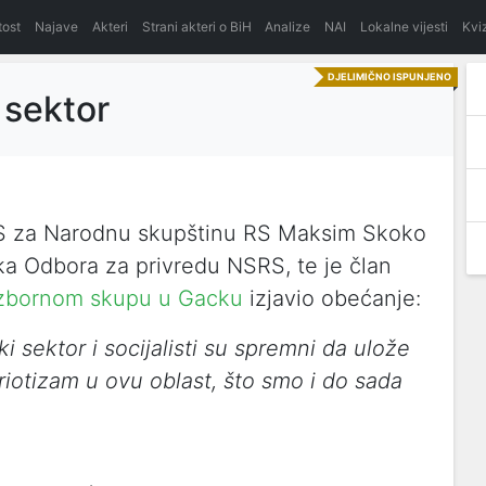
itost
Najave
Akteri
Strani akteri o BiH
Analize
NAI
Lokalne vijesti
Kvi
DJELIMIČNO ISPUNJENO
 sektor
 RS za Narodnu skupštinu RS Maksim Skoko
ka Odbora za privredu NSRS, te je član
zbornom skupu u Gacku
izjavio obećanje:
 sektor i socijalisti su spremni da ulože
riotizam u ovu oblast, što smo i do sada