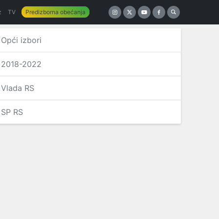
z
TV
Predizborna obećanja
Opći izbori
2018-2022
Vlada RS
SP RS