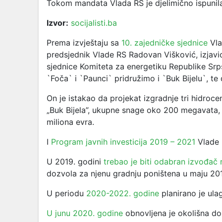
Tokom mandata Vlada RS je djelimično ispunil
Izvor:
socijalisti.ba
Prema izvještaju sa
10. zajedničke sjednice
Vla
predsjednik Vlade RS Radovan Višković, izjavi
sjednice Komiteta za energetiku Republike Srps
`Foča` i `Paunci` pridružimo i `Buk Bijelu`, te
On je istakao da projekat izgradnje tri hidrocen
„Buk Bijela”, ukupne snage oko 200 megavata, 
miliona evra.
I
Program javnih investicija 2019 – 2021
Vlade 
U 2019. godini
trebao je biti odabran izvođač 
dozvola za njenu gradnju poništena u maju 201
U periodu
2020-2022. godine
planirano je ula
U junu 2020. godine
obnovljena je okolišna do