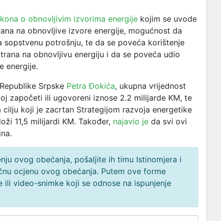
kona o obnovljivim izvorima energije
kojim se uvode
rana na obnovljive izvore energije, mogućnost da
a sopstvenu potrošnju, te da se poveća korištenje
ktrana na obnovljivu energiju i da se poveća udio
e energije.
a Republike Srpske
Petra Đokića
, ukupna vrijednost
oj započeti ili ugovoreni iznose 2.2 milijarde KM, te
cilju koji je zacrtan Strategijom razvoja energetike
loži 11,5 milijardi KM. Također,
najavio je
da svi ovi
ina.
ju ovog obećanja, pošaljite ih timu Istinomjera i
načnu ocjenu ovog obećanja. Putem ove forme
 ili video-snimke koji se odnose na ispunjenje