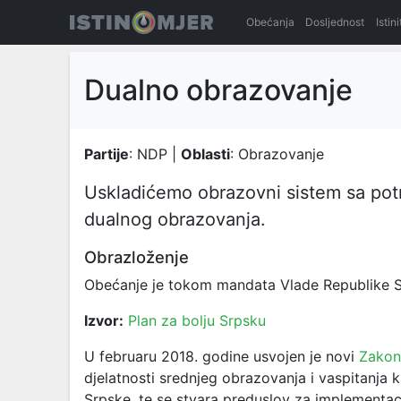
Obećanja
Dosljednost
Istin
Dualno obrazovanje
Partije
: NDP |
Oblasti
: Obrazovanje
Uskladićemo obrazovni sistem sa potr
dualnog obrazovanja.
Obrazloženje
Obećanje je tokom mandata Vlade Republike Sr
Izvor:
Plan za bolju Srpsku
U februaru 2018. godine usvojen je novi
Zakon
djelatnosti srednjeg obrazovanja i vaspitanja
Srpske, te se stvara preduslov za implementa