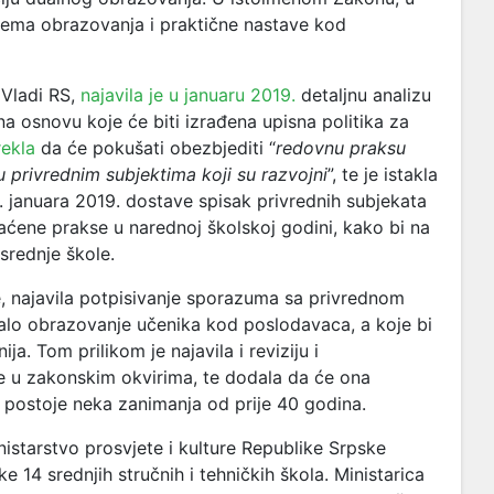
stema obrazovanja i praktične nastave kod
u Vladi RS,
najavila je u januaru 2019.
detaljnu analizu
 na osnovu koje će biti izrađena upisna politika za
ekla
da će pokušati obezbjediti “
redovnu praksu
 privrednim subjektima koji su razvojni
”, te je istakla
. januara 2019. dostave spisak privrednih subjekata
laćene prakse u narednoj školskoj godini, kako bi na
srednje škole.
e, najavila potpisivanje sporazuma sa privrednom
alo obrazovanje učenika kod poslodavaca, a koje bi
a. Tom prilikom je najavila i reviziju i
je u zakonskim okvirima, te dodala da će ona
da postoje neka zanimanja od prije 40 godina.
starstvo prosvjete i kulture Republike Srpske
 14 srednjih stručnih i tehničkih škola. Ministarica