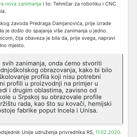
va nova zanimanja
i to: Tehničar za robotiku i CNC
la.
kog zavoda Predraga Damjanovića, prije izrade
da je došlo do spajanja više zanimanja u jedno.
com, čija obaveza je bila da, prije svega, napravi
dno mjesto.
 svih zanimanja, onda ćemo stvoriti
ednjoškolskog obrazovanja, kako bi bilo
školovanje profila koji nisu potrebni
ni profili u proizvodnji na primjer u
edi i drugim oblastima, zavisno od
kole u Srpskoj su obrazovale profile
ržištu rada, kao što su kovači, hemijski
postoje fabrike poput Incela i Unisa.
redsjednik Unije udruženja privrednika RS,
11.02.2020.