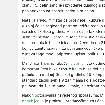
članu 45, definisano je i izvođenje dualnog si
poslodavaca na osnovu zadatih principa.
Natalija Trivić, ministarica prosvjete i kulture 
u kojoj će se sagledati potrebe tržišta rada, a
narednu školsku godinu. Ministrica je također
r
svim učenicima u srednjim tehničkim školama u
da je od lokalnih zajednica zatraženo da do 31
koji su zainteresovani za odvijanje učeničke p
osnovu toga mogli pripremiti upisnu politiku u 
Ministrica Trivić je također
u aprilu
, iste godin
komorom Republike Srpske kojim bi se definis
počelo u narednoj školskoj godini u 20 kompanij
standardizaciju svih 119 zanimanja koja posto
pokazati da li je to puno ili malo, s obzirom 
Nakon potpisivanja navedenog sporazuma, Mini
obezbijedilo
je praksu u preduzećima za učenike