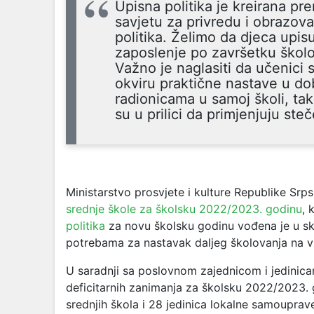
Upisna politika je kreirana p
savjetu za privredu i obrazovan
politika. Želimo da djeca upi
zaposlenje po završetku školov
Važno je naglasiti da učenici 
okviru praktične nastave u do
radionicama u samoj školi, ta
su u prilici da primjenjuju st
Ministarstvo prosvjete i kulture Republike Srps
srednje škole za školsku 2022/2023. godinu
, 
politika
za novu školsku godinu vođena je u sk
potrebama za nastavak daljeg školovanja na 
U saradnji sa poslovnom zajednicom i jedinicam
deficitarnih zanimanja za školsku 2022/2023.
srednjih škola i 28 jedinica lokalne samouprave