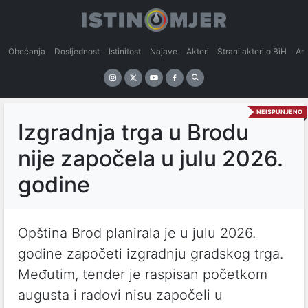
Obećanja
Dosljednost
Istinitost
Najave
Akteri
Strani akteri o BiH
An
NEISPUNJENO
Izgradnja trga u Brodu
nije započela u julu 2026.
godine
Opština Brod planirala je u julu 2026.
godine započeti izgradnju gradskog trga.
Međutim, tender je raspisan početkom
augusta i radovi nisu započeli u