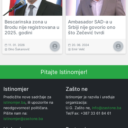
Bescarinska zona u
Ambasador SAD-a u
Brodu nije registrovana u
Srbiji nije govorio ono
2025. godini
što Zečević tvrdi
11. 01. 2026
20. 06. 2024
Dino Šakanović
Emir Velić
Pitajte Istinomjer!
Istinomjer
Zašto ne
Predložite nove sadržaje za
Istinomjer je razvila i uređuje
istinomjer.ba
, ili upozorite na
organizacija:
neodgovornost političara.
U.G. Zašto ne,
info@zastone.ba
Pišite nam na:
Tel/Fax: +387 33 61 84 61
istinomjer@zastone.ba