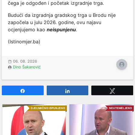
čega je odgođen i početak izgradnje trga.
Budući da izgradnja gradskog trga u Brodu nije
započela u julu 2026. godine, ovu najavu
ocjenjujemo kao
neispunjenu
.
(Istinomjer.ba)
06. 08. 2026
Dino Šakanović
Share
Share
Tweet
DJELIMIČNO ISPUNJENO
NEUTEMELJENO