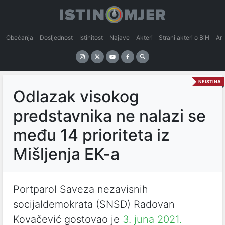
Obećanja
Dosljednost
Istinitost
Najave
Akteri
Strani akteri o BiH
An
NEISTINA
Odlazak visokog
predstavnika ne nalazi se
među 14 prioriteta iz
Mišljenja EK-a
Portparol Saveza nezavisnih
socijaldemokrata (SNSD) Radovan
Kovačević gostovao je
3. juna 2021.