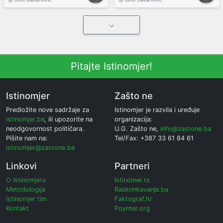
Pitajte Istinomjer!
Istinomjer
Zašto ne
Predložite nove sadržaje za
Istinomjer je razvila i uređuje
istinomjer.ba
, ili upozorite na
organizacija:
neodgovornost političara.
U.G. Zašto ne,
info@zastone.ba
Pišite nam na:
Tel/Fax: +387 33 61 84 61
istinomjer@zastone.ba
Linkovi
Partneri
O Istinomjeru
Istinomer.rs
Metodologija
Raskrinkavanje.ba
Istinomjer tim
Faktograf.hr
Kontakt
Poynter.org