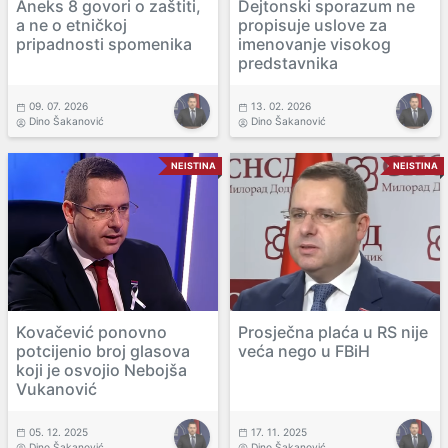
Aneks 8 govori o zaštiti,
Dejtonski sporazum ne
a ne o etničkoj
propisuje uslove za
pripadnosti spomenika
imenovanje visokog
predstavnika
09. 07. 2026
13. 02. 2026
Dino Šakanović
Dino Šakanović
NEISTINA
NEISTINA
Kovačević ponovno
Prosječna plaća u RS nije
potcijenio broj glasova
veća nego u FBiH
koji je osvojio Nebojša
Vukanović
05. 12. 2025
17. 11. 2025
Dino Šakanović
Dino Šakanović