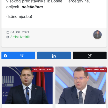
visokog predstavnika iz Bosne i Hercegovine,
ocijeniti
neistinitom
.
(Istinomjer.ba)
04. 06. 2021
Amina Izmirlić
Share
49
Share
Tweet
NEUTEMELJENO
NEUTEMELJENO