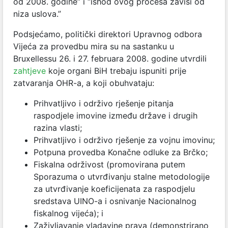
od 2008. godine” i “ishod ovog procesa zavisi od
niza uslova.”
Podsjećamo, politički direktori Upravnog odbora
Vijeća za provedbu mira su na sastanku u
Bruxellessu 26. i 27. februara 2008. godine utvrdili
zahtjeve
koje organi BiH trebaju ispuniti prije
zatvaranja OHR-a, a koji obuhvataju:
Prihvatljivo i održivo rješenje pitanja
raspodjele imovine između države i drugih
razina vlasti;
Prihvatljivo i održivo rješenje za vojnu imovinu;
Potpuna provedba Konačne odluke za Brčko;
Fiskalna održivost (promovirana putem
Sporazuma o utvrđivanju stalne metodologije
za utvrđivanje koeficijenata za raspodjelu
sredstava UINO-a i osnivanje Nacionalnog
fiskalnog vijeća); i
Zaživljavanje vladavine prava (demonstrirano