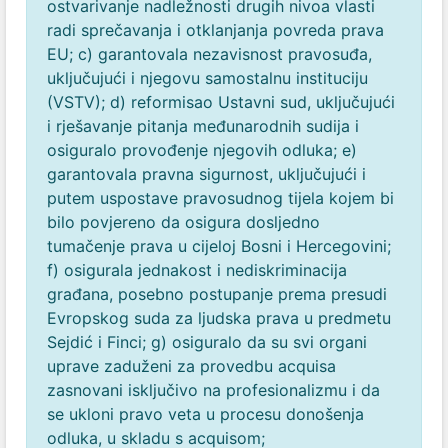
ostvarivanje nadležnosti drugih nivoa vlasti
radi sprečavanja i otklanjanja povreda prava
EU;
c) garantovala nezavisnost pravosuđa,
uključujući i njegovu samostalnu instituciju
(VSTV);
d) reformisao Ustavni sud, uključujući
i rješavanje pitanja međunarodnih sudija i
osiguralo provođenje njegovih odluka;
e)
garantovala pravna sigurnost, uključujući i
putem uspostave pravosudnog tijela kojem bi
bilo povjereno da osigura dosljedno
tumačenje prava u cijeloj Bosni i Hercegovini;
f) osigurala jednakost i nediskriminacija
građana, posebno postupanje prema presudi
Evropskog suda za ljudska prava u predmetu
Sejdić i Finci;
g) osiguralo da su svi organi
uprave zaduženi za provedbu acquisa
zasnovani isključivo na profesionalizmu i da
se ukloni pravo veta u procesu donošenja
odluka, u skladu s acquisom;