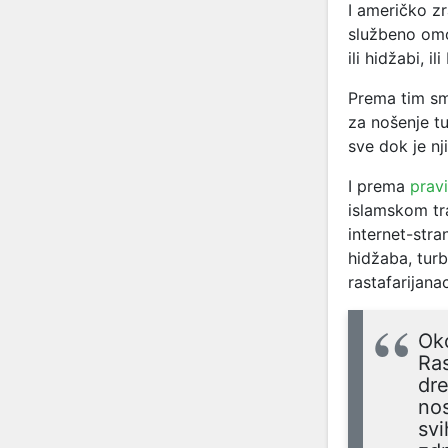
I američko z
službeno omo
ili hidžabi, i
Prema tim s
za nošenje tu
sve dok je nj
I prema
pravi
islamskom tr
internet-stra
hidžaba, turba
rastafarijana
Oko
Ras
dre
nos
svi