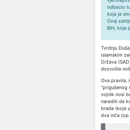
vjeroispov
odbacio t
koja je sm
Ovaj zaht
BiH, koja 
Tvrdnju Duša
islamskim ze
Država (SAD)
dozvolila noš
Ova pravila, 
“prigušenog m
vojnik nosi 
narediti da k
brada (koja u
dva inča (op.