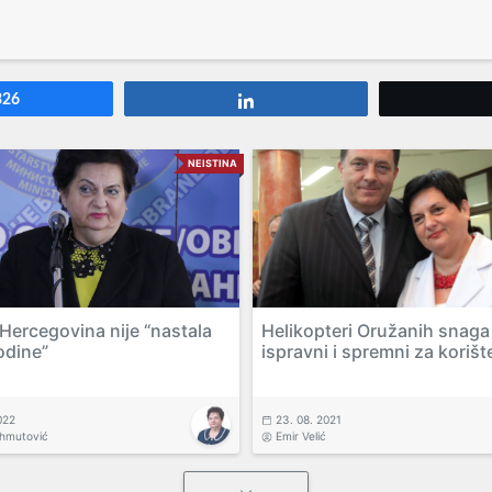
326
Share
NEISTINA
 Hercegovina nije “nastala
Helikopteri Oružanih snaga
odine”
ispravni i spremni za korišt
022
23. 08. 2021
ahmutović
Emir Velić