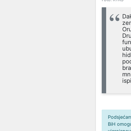
Dak
zem
Oru
Dru
fun
ubu
hid
pod
bra
mno
isp
Podsjećam
BiH omoguć