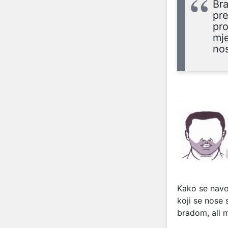
Bra
pre
pro
mje
nos
Kako se navod
koji se nose 
bradom, ali m