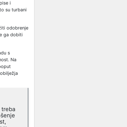
ise i
to su turbani
žiti odobrenje
e ga dobiti
adu s
nost. Na
 poput
obilježja
h treba
ošenje
st,