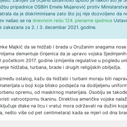
ijesti. Zahtjev za ocjenu ustavnosti uputio je nakon što je 
užbu pripadnice OSBiH Emele Mujanović protiv Ministarstv
atrala da je diskriminisana zato što joj nije dozvoljeno da n
jev našao se na
dnevnom redu 124. plenarne sjednice
Ustav
je zakazana za 2. i 3. decembar 2021. godine.
nke Majkić da se hidžab i brada u Oružanim snagama nose
mljama demantuje činjenica da je upravo vojska Sjedinjenih
 početkom 2017. godine izmijenila regulative u pogledu uni
enje hidžaba, turbana, brade i drugih religijskih obilježja.
između ostalog, kažu da hidžabi i turbani moraju biti naprav
aterijala u boji koja blisko podsjeća na dodijeljenu uniformu
borbenu opremu, od maskirnog materijala. Osoblju se takođ
oristi vatrootpornu tkaninu. Direktiva američke vojske nala
ključuje dlake na licu i vratu) mora održavati na dužini koja
a, nešto više od pet centimetara) kada se mjeri od dna bra