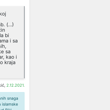
koj
b. (…)
čin
da bi
ama i sa
ih,
ke sa
r, kao i
o kraja
kić,
2.12.2021.
anih snaga
a islamske