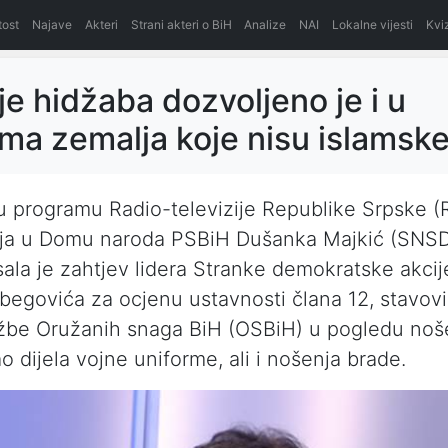
itost
Najave
Akteri
Strani akteri o BiH
Analize
NAI
Lokalne vijesti
Kvi
e hidžaba dozvoljeno je i u
ma zemalja koje nisu islamsk
u programu Radio-televizije Republike Srpske (
nja u Domu naroda PSBiH Dušanka Majkić (SNS
ala je zahtjev lidera Stranke demokratske akcij
tbegovića za ocjenu ustavnosti člana 12, stavovi (
užbe Oružanih snaga BiH (OSBiH) u pogledu noš
o dijela vojne uniforme, ali i nošenja brade.