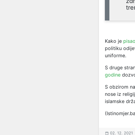
zdr
tre
Kako je
pisa
politiku odi
uniforme.
S druge stra
godine
dozvo
S obzirom na 
nose iz relig
islamske drža
(Istinomjer.b
02. 12. 2021