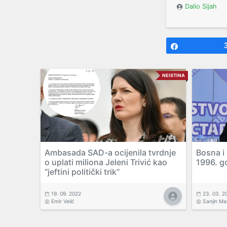
Dalio Sijah
Share
NEISTINA
Ambasada SAD-a ocijenila tvrdnje
Bosna i
o uplati miliona Jeleni Trivić kao
1996. g
“jeftini politički trik”
19. 09. 2022
23. 03. 2
Emir Velić
Sanjin M