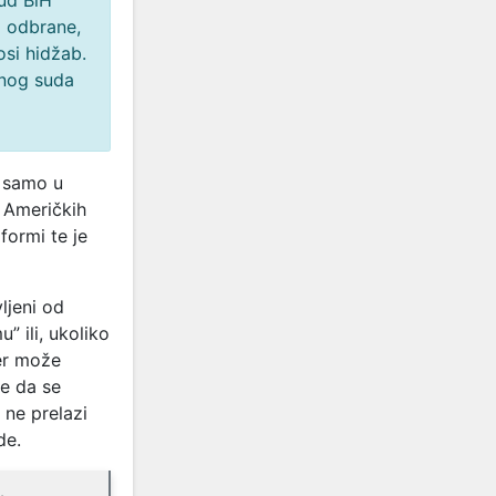
Sud BiH
a odbrane,
osi hidžab.
nog suda
 samo u
 Američkih
formi te je
ljeni od
” ili, ukoliko
er može
že da se
 ne prelazi
de.