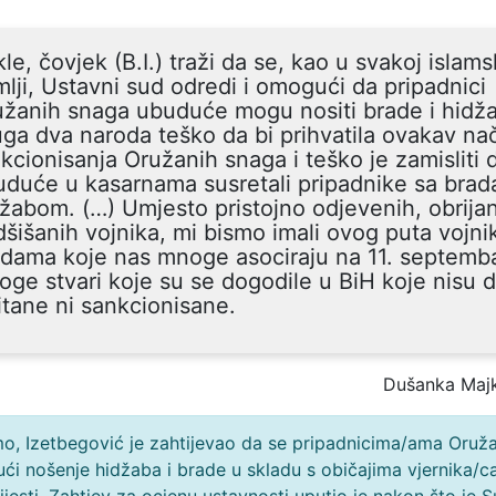
le, čovjek (B.I.) traži da se, kao u svakoj islams
lji, Ustavni sud odredi i omogući da pripadnici
žanih snaga ubuduće mogu nositi brade i hidža
ga dva naroda teško da bi prihvatila ovakav na
kcionisanja Oružanih snaga i teško je zamisliti 
duće u kasarnama susretali pripadnike sa brad
žabom. (…) Umjesto pristojno odjevenih, obrijan
šišanih vojnika, mi bismo imali ovog puta vojni
dama koje nas mnoge asociraju na 11. septemba
ge stvari koje su se dogodile u BiH koje nisu d
itane ni sankcionisane.
Dušanka Maj
o, Izetbegović je zahtijevao da se pripadnicima/ama Oruž
i nošenje hidžaba i brade u skladu s običajima vjernika/c