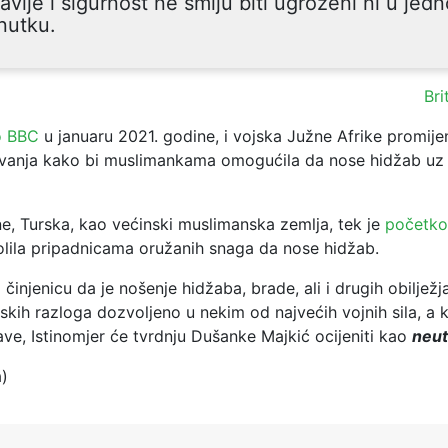
avlje i sigurnost ne smiju biti ugroženi ni u jed
nutku.
Bri
o BBC
u januaru 2021. godine, i vojska Južne Afrike promijen
jevanja kako bi muslimankama omogućila da nose hidžab uz
ne, Turska, kao većinski muslimanska zemlja, tek je
početko
lila pripadnicama oružanih snaga da nose hidžab.
činjenicu da je nošenje hidžaba, brade, ali i drugih obilježj
ijskih razloga dozvoljeno u nekim od najvećih vojnih sila, a 
ve, Istinomjer će tvrdnju Dušanke Majkić ocijeniti kao
neu
a)