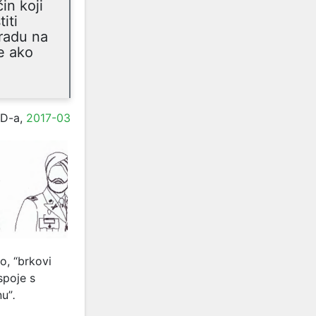
in koji
iti
bradu na
te ako
AD-a,
2017-03
o, “
brkovi
spoje s
nu”
.