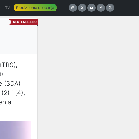
z
TV
Predizborna obećanja
NEUTEMELJENO
e
RTRS),
D)
e (SDA)
2) i (4),
enja