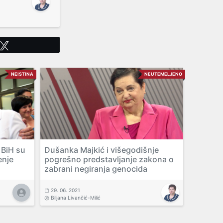
Tweet
NEISTINA
NEUTEMELJENO
 BiH su
Dušanka Majkić i višegodišnje
enje
pogrešno predstavljanje zakona o
zabrani negiranja genocida
29. 06. 2021
Biljana Livančić-Milić