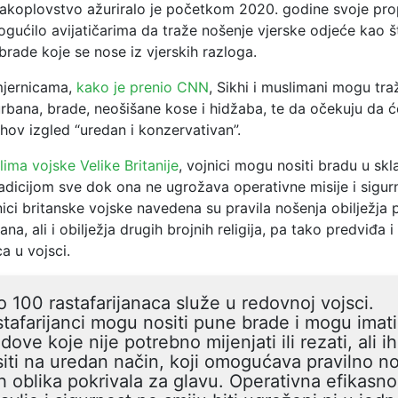
rakoplovstvo ažuriralo je početkom 2020. godine svoje prop
gućilo avijatičarima da traže nošenje vjerske odjeće kao š
li brade koje se nose iz vjerskih razloga.
mjernicama,
kako je prenio CNN
, Sikhi i muslimani mogu tra
rbana, brade, neošišane kose i hidžaba, te da očekuju da ć
ihov izgled “uredan i konzervativan”.
lima vojske Velike Britanije
, vojnici mogu nositi bradu u skl
adicijom sve dok ona ne ugrožava operativne misije i sigur
nici britanske vojske navedena su pravila nošenja obilježja
na, ali i obilježja drugih brojnih religija, pa tako predviđa i 
ca u vojsci.
 100 rastafarijanaca služe u redovnoj vojsci.
tafarijanci mogu nositi pune brade i mogu imati
dove koje nije potrebno mijenjati ili rezati, ali i
iti na uredan način, koji omogućava pravilno n
h oblika pokrivala za glavu. Operativna efikasno