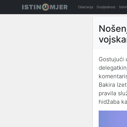
Obećanja
Dosljednost
Istin
Nošenj
vojska
Gostujući 
delegatki
komentaris
Bakira Ize
pravila sl
hidžaba ka