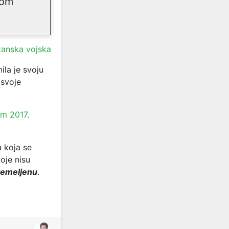
nom
tanska vojska
ila je svoju
 svoje
m 2017.
a koja se
koje nisu
temeljenu
.