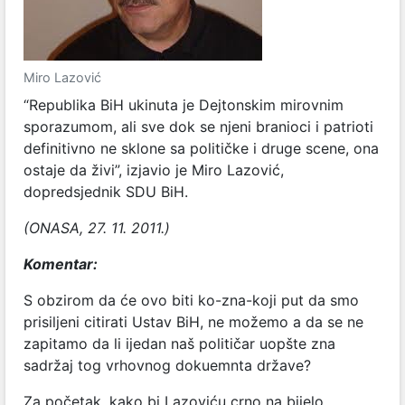
Miro Lazović
“Republika BiH ukinuta je Dejtonskim mirovnim
sporazumom, ali sve dok se njeni branioci i patrioti
definitivno ne sklone sa političke i druge scene, ona
ostaje da živi”, izjavio je Miro Lazović,
dopredsjednik SDU BiH.
(ONASA, 27. 11. 2011.)
Komentar:
S obzirom da će ovo biti ko-zna-koji put da smo
prisiljeni citirati Ustav BiH, ne možemo a da se ne
zapitamo da li ijedan naš političar uopšte zna
sadržaj tog vrhovnog dokuemnta države?
Za početak, kako bi Lazoviću crno na bijelo