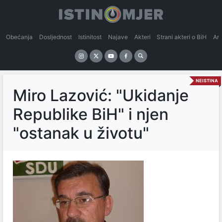
Obećanja
Dosljednost
Istinitost
Najave
Akteri
Strani akteri o BiH
An
NEISTINA
Miro Lazović: "Ukidanje
Republike BiH" i njen
"ostanak u životu"