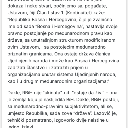
dokazali neke stvari, počinjemo sa, pogađate,
Ustavom, čiji Član I stav 1. (Kontinuitet) kaže:
“Republika Bosna i Hercegovina, čije je zvanično
ime od sada “Bosna i Hercegovina”, nastavlja svoje
pravno postojanje po međunarodnom pravu kao
država, sa unutrašnjom strukturom modificiranom
ovim Ustavom, i sa postojećim međunarodno
priznatim granicama. Ona ostaje država članica
Ujedinjenih naroda i može kao Bosna i Hercegovina
zadržati članstvo ili zatražiti prijem u
organizacijama unutar sistema Ujedinjenih naroda,
kao i u drugim međunarodnim organizacijama.”
Dakle, RBiH nije “ukinuta”, niti “ostaje da živi” – ona
je zemlja koju je naslijedila BiH. Dakle, RBiH postoji,
sa međunarodno-pravnim subjektivitetom, ali se,
umjesto Republika, sada zove “država”. Lazović je,
tehnički posmatrano, izgovorio dvije neistine u
jednoj izjavi.