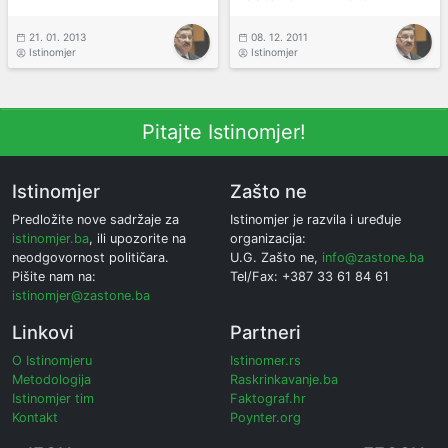
21. 01. 2013
08. 12. 2011
Istinomjer
Istinomjer
Pitajte Istinomjer!
Istinomjer
Zašto ne
Predložite nove sadržaje za
Istinomjer je razvila i uređuje
istinomjer.ba
, ili upozorite na
organizacija:
neodgovornost političara.
U.G. Zašto ne,
info@zastone.ba
Pišite nam na:
Tel/Fax: +387 33 61 84 61
istinomjer@zastone.ba
Linkovi
Partneri
O Istinomjeru
Istinomer.rs
Metodologija
Raskrinkavanje.ba
Istinomjer tim
Faktograf.hr
Kontakt
Poynter.org