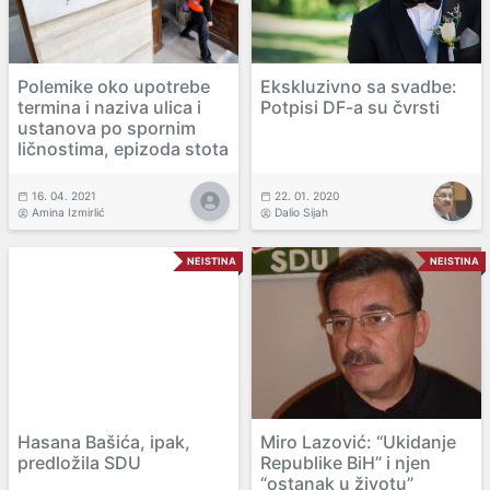
Polemike oko upotrebe
Ekskluzivno sa svadbe:
termina i naziva ulica i
Potpisi DF-a su čvrsti
ustanova po spornim
ličnostima, epizoda stota
16. 04. 2021
22. 01. 2020
Amina Izmirlić
Dalio Sijah
NEISTINA
NEISTINA
Hasana Bašića, ipak,
Miro Lazović: “Ukidanje
predložila SDU
Republike BiH” i njen
“ostanak u životu”