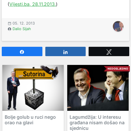
(
Vijesti.ba, 28.11.2013.
)
05. 12. 2013
Dalio Sijah
Share
Share
Tweet
NEDOSLJEDNO
Bolje golub u ruci nego
Lagumdžija: U interesu
orao na glavi
građana nisam došao na
sjednicu