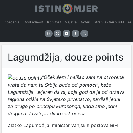
Obećanja
Dosljednost
Istinitost
Najave
Akteri
Strani akteri o BiH
An
Lagumdžija, douze points
“Očekujem i naišao sam na otvorena
vrata da nam tu Srbija bude od pomoći”
,
kaže
Lagumdžija, uvjeren da bi, koja god da je od država
regiona otišla na Svjetsko prvenstvo, navijali jedni
za druge po principu Eurosonga, kada smo jedni
drugima davali po dvanaest poena.
Zlatko Lagumdžija, ministar vanjskih poslova BiH