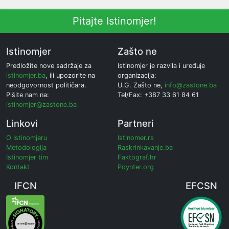
Pitajte Istinomjer!
Istinomjer
Zašto ne
Predložite nove sadržaje za
Istinomjer je razvila i uređuje
istinomjer.ba
, ili upozorite na
organizacija:
neodgovornost političara.
U.G. Zašto ne,
info@zastone.ba
Pišite nam na:
Tel/Fax: +387 33 61 84 61
istinomjer@zastone.ba
Linkovi
Partneri
O Istinomjeru
Istinomer.rs
Metodologija
Raskrinkavanje.ba
Istinomjer tim
Faktograf.hr
Kontakt
Poynter.org
IFCN
EFCSN