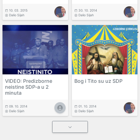
10. 03. 2015
30. 10. 2014
Dalio Sijah
Dalio Sijah
IZBORNI CIRKUS
VIDEO: Predizborne
Bog i Tito su uz SDP
neistine SDP-a u 2
minuta
09. 10. 2014
01. 10. 2014
Dalio Sijah
Dalio Sijah