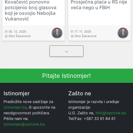
Kovačević ponovno
Prosječna plaća u RS nije
potcijenio broj glasova
veća nego u FBiH
koji je osvojio Nebojša
Vukanović
05. 12. 2025
17. 11. 2025
Dino Šakanović
Dino Šakanović
Pitajte Istinomjer!
Istinomjer
Zašto ne
Predložite nove sadržaje za
Istinomjer je razvila i uređuje
istinomjer.ba
, ili upozorite na
organizacija:
neodgovornost političara.
U.G. Zašto ne,
info@zastone.ba
Pišite nam na:
Tel/Fax: +387 33 61 84 61
istinomjer@zastone.ba