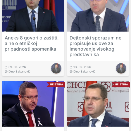
Aneks 8 govori o zaštiti,
Dejtonski sporazum ne
a ne o etničkoj
propisuje uslove za
pripadnosti spomenika
imenovanje visokog
predstavnika
09. 07. 2026
13. 02. 2026
Dino Šakanović
Dino Šakanović
NEISTINA
NEISTINA