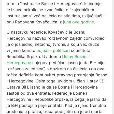
termin “institucije Bosne i Hercegovine”. Istinomjer
je izjave nekolicine zvaničnika o “zajedničkim
institucijama” već ocijenio neistinitima, uključujući i
onu Radovana Kovačevića iz
juna ove godine
.
U nastavku rečenice, Kovačević je Bosnu i
Hercegovinu nazvao “državnom zajednicom”. Riječ
je o još jednoj netačnoj tvrdnji, a koju već druže
vrijeme koriste
pojedini političari
iz entiteta
Republika Srpska. Uvidom u
Ustav
Bosne
i
Hercegovine
i njegov prvi član, jasno je da BiH nije
“državna zajednica”, s obzirom na činjenicu da ova
tačka definiše kontinuitet pravnog postojanja Bosne
i Hercegovine. Osim toga, uvidom u član 1. stav (3)
Ustava BiH, jasno je da se Bosna i Hercegovina
sastoji od dva entiteta: Federacije Bosne i
Hercegovine i Republike Srpske, iz čega je jasno da
je BiH postojala prije entiteta. Kad je njeno trenutno
uređenje u pitanju, treba podsjetiti da je od marta