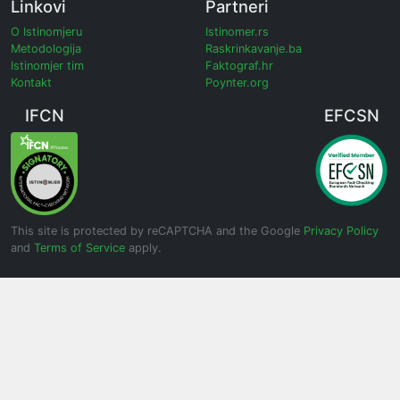
Linkovi
Partneri
O Istinomjeru
Istinomer.rs
Metodologija
Raskrinkavanje.ba
Istinomjer tim
Faktograf.hr
Kontakt
Poynter.org
IFCN
EFCSN
This site is protected by reCAPTCHA and the Google
Privacy Policy
and
Terms of Service
apply.