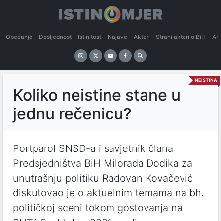
Obećanja
Dosljednost
Istinitost
Najave
Akteri
Strani akteri o BiH
An
NEISTINA
Koliko neistine stane u
jednu rečenicu?
Portparol SNSD-a i savjetnik člana
Predsjedništva BiH Milorada Dodika za
unutrašnju politiku Radovan Kovačević
diskutovao je o aktuelnim temama na bh.
političkoj sceni tokom gostovanja na