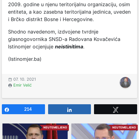
2009. godine u njenu teritorijalnu organizaciju, osim
entiteta, a kao zasebna teritorijalna jedinica, uveden
i Brčko distrikt Bosne i Hercegovine.
Shodno navedenom, izdvojene tvrdnje
glasnogovornika SNSD-a Radovana Kovačevića
Istinomjer ocjenjuje
neistinitima
.
(Istinomjer.ba)
07. 10. 2021
Emir Velić
Share
214
Share
Tweet
NEUTEMELJENO
NEUTEMELJENO