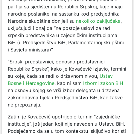
partija sa sjedištem u Republici Srpskoj, koje imaju
narodne poslanike, na sastanku kod predsjednika
Narodne skupštine donijeli su
nekoliko zaključaka
,
uključujući i onaj da “ne postoje uslovi za rad
srpskih predstavnika u zajedničkim institucijama
BiH (u Predsjedništvu BiH, Parlamentarnoj skupštini
i Savjetu ministara)”.
“Srpski predstavnici, odnosno predstavnici
Republike Srpske”, kako je Kovačević izjavio, termini
su koje, kada se radi o državnom nivou,
Ustav
Bosne i Hercegovine
, kao ni sam
Izborni zakon BiH
na osnovu kojeg se vrši izbor delegata u državna
zakonodavna tijela i Predsjedništvo BiH, kao takve
ne prepoznaju.
Zatim je Kovačević upotrijebio termin “zajedničke
institucije”, još jedan koji nije naveden u Ustavu BiH.
Podsjećamo da se u tom kontekstu isključivo koristi