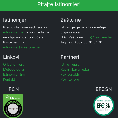
Pitajte Istinomjer!
Istinomjer
Zašto ne
Predložite nove sadržaje za
Istinomjer je razvila i uređuje
istinomjer.ba
, ili upozorite na
organizacija:
neodgovornost političara.
U.G. Zašto ne,
info@zastone.ba
Pišite nam na:
Tel/Fax: +387 33 61 84 61
istinomjer@zastone.ba
Linkovi
Partneri
O Istinomjeru
Istinomer.rs
Metodologija
Raskrinkavanje.ba
Istinomjer tim
Faktograf.hr
Kontakt
Poynter.org
IFCN
EFCSN