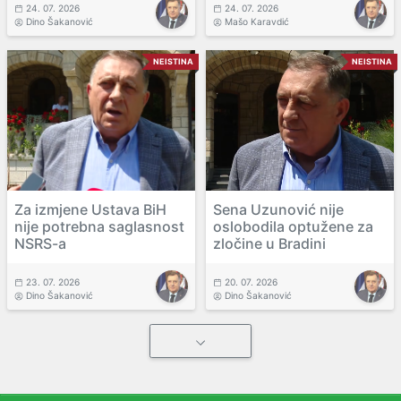
24. 07. 2026
24. 07. 2026
Dino Šakanović
Mašo Karavdić
NEISTINA
NEISTINA
Za izmjene Ustava BiH
Sena Uzunović nije
nije potrebna saglasnost
oslobodila optužene za
NSRS-a
zločine u Bradini
23. 07. 2026
20. 07. 2026
Dino Šakanović
Dino Šakanović