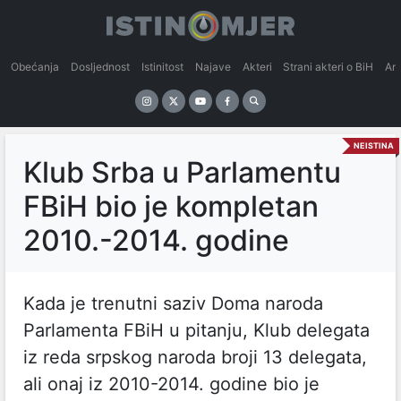
Obećanja
Dosljednost
Istinitost
Najave
Akteri
Strani akteri o BiH
An
NEISTINA
Klub Srba u Parlamentu
FBiH bio je kompletan
2010.-2014. godine
Kada je trenutni saziv Doma naroda
Parlamenta FBiH u pitanju, Klub delegata
iz reda srpskog naroda broji 13 delegata,
ali onaj iz 2010-2014. godine bio je