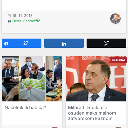
19. 11. 2018
Denis Čarkadžić
Share
27
Share
Tweet
NEISTINA
Načelnik ili babica?
Milorad Dodik nije
osuđen maksimalnom
zatvorskom kaznom