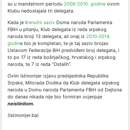
su u mandatnom periodu
2006-2010. godine
ovom
Klubu nedostajala tri delegata.
Kada je t
renutni saziv
Doma naroda Parlamenta
FBiH u pitanju, Klub delegata iz reda srpskog
naroda broji 13 delegata, ali onaj iz
2010-2014.
godin
e bio je kompletan, te je taj saziv brojao
Ustavom Federacije BiH predviđeni broj delegata, i
to po 17 iz reda bošnjačkog, hrvatskog i srpskog
naroda, te 7 iz reda “Ostalih”.
Ovim Istinomjer izjavu predsjednika Republike
Srpske, Milorada Dodika da Klub delegata srpskog
naroda u Domu naroda Parlamenta FBiH od Dejtona
do danas nikada nije bio formiran ocjenjuje
neistinitom.
(Istinomjer.ba)