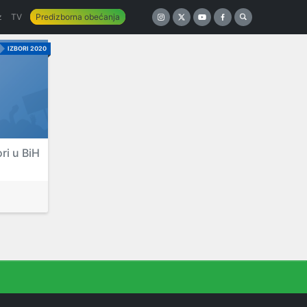
z
TV
Predizborna obećanja
IZBORI 2020
ri u BiH