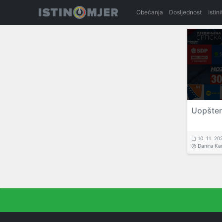
Obećanja
Dosljednost
Istin
Uopšten
10. 11. 20
Danira Ka