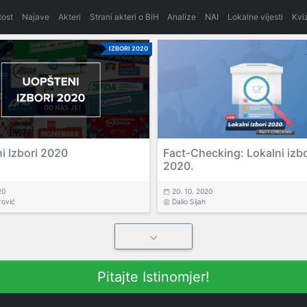
itost
Najave
Akteri
Strani akteri o BiH
Analize
NAI
Lokalne vijesti
Kvi
IZBORI 2020
i Izbori 2020
Fact-Checking: Lokalni izbo
2020.
20
20. 10. 2020
rović
Dalio Sijah
Pitajte Istinomjer!