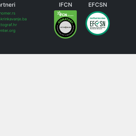
rtneri
IFCN
EFCSN
inomer.rs
krinkavanje.ba
tograf.hr
nter.org