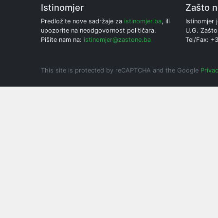
Istinomjer
Zašto 
Predložite nove sadržaje za
istinomjer.ba
, ili
Istinomjer j
upozorite na neodgovornost političara.
U.G. Zašto
Pišite nam na:
istinomjer@zastone.ba
Tel/Fax: +
This site is protected by reCAPTCHA and the Google
Privac