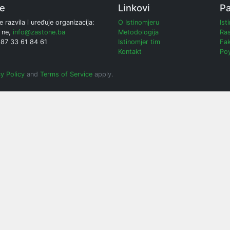
ne
Linkovi
Pa
e razvila i uređuje organizacija:
O Istinomjeru
Ist
 ne,
info@zastone.ba
Metodologija
Ras
387 33 61 84 61
Istinomjer tim
Fak
Kontakt
Poy
y Policy
and
Terms of Service
apply.