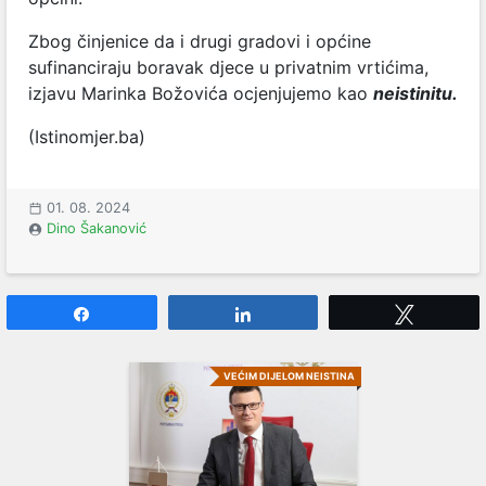
Zbog činjenice da i drugi gradovi i općine
sufinanciraju boravak djece u privatnim vrtićima,
izjavu Marinka Božovića ocjenjujemo kao
neistinitu.
(Istinomjer.ba)
01. 08. 2024
Dino Šakanović
Share
Share
Tweet
VEĆIM DIJELOM NEISTINA