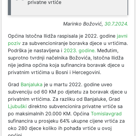
privatne vrtiće
Marinko Božović,
30.7.2024.
Općina Istočna Ilidža raspisala je 2022. godine
javni
poziv
za subvencioniranje boravka djece u vrtićima.
Podrška je nastavljena i
2023. godine.
Međutim,
suprotno tvrdnji načelnika Božovića, Istočna Ilidža
nije jedina općina koja sufinancira boravak djece u
privatnim vrtićima u Bosni i Hercegovini.
Grad
Banjaluka
je u martu 2022. godine uveo
subvenciju od 60 KM po djetetu za boravak djece u
privatnim vrtićima. Za razliku od Banjaluke, Grad
Ljubuški
direktno subvencionira privatne vrtiće sa
po maksimalnih 20.000 KM. Općina
Tomislavgrad
sufinancira u prosjeku 64% ukupne cijene vrtića za
oko 280 djece koliko ih pohađa vrtiće u ovoj
općini.