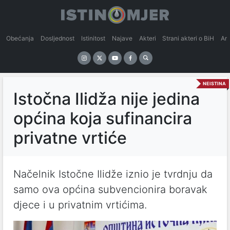
Obećanja
Dosljednost
Istinitost
Najave
Akteri
Strani akteri o BiH
An
NEISTINA
Istočna Ilidža nije jedina
općina koja sufinancira
privatne vrtiće
Načelnik Istočne Ilidže iznio je tvrdnju da
samo ova općina subvencionira boravak
djece i u privatnim vrtićima.