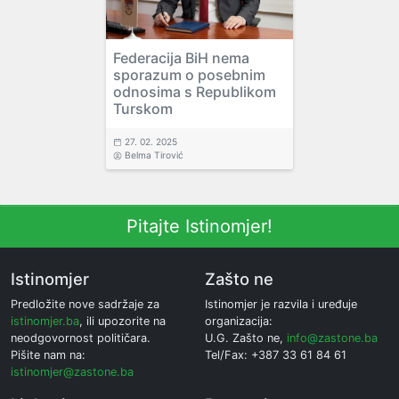
Federacija BiH nema
sporazum o posebnim
odnosima s Republikom
Turskom
27. 02. 2025
Belma Tirović
Pitajte Istinomjer!
Istinomjer
Zašto ne
Predložite nove sadržaje za
Istinomjer je razvila i uređuje
istinomjer.ba
, ili upozorite na
organizacija:
neodgovornost političara.
U.G. Zašto ne,
info@zastone.ba
Pišite nam na:
Tel/Fax: +387 33 61 84 61
istinomjer@zastone.ba