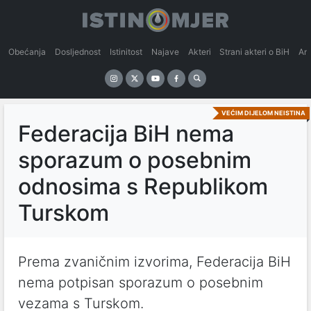
Obećanja
Dosljednost
Istinitost
Najave
Akteri
Strani akteri o BiH
An
VEĆIM DIJELOM NEISTINA
Federacija BiH nema
sporazum o posebnim
odnosima s Republikom
Turskom
Prema zvaničnim izvorima, Federacija BiH
nema potpisan sporazum o posebnim
vezama s Turskom.