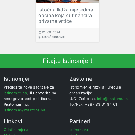
Istočna Ilidža nije jedina
općina koja sufinancira
privatne vrtiće
01. 08. 2024
Dino Šakanović
Pitajte Istinomjer!
Istinomjer
Zašto ne
Predložite nove sadržaje za
Istinomjer je razvila i uređuje
istinomjer.ba
, ili upozorite na
organizacija:
neodgovornost političara.
U.G. Zašto ne,
info@zastone.ba
Pišite nam na:
Tel/Fax: +387 33 61 84 61
istinomjer@zastone.ba
Linkovi
Partneri
O Istinomjeru
Istinomer.rs