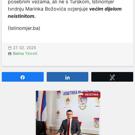
posebnim vezama, ali ne s Turskom, Istinomjer
tvrdnju Marinka Božovića ocjenjuje
većim dijelom
neistinitom.
(Istinomjer.ba)
27. 02. 2025
Belma Tirović
Share
Share
Tweet
NEISTINA