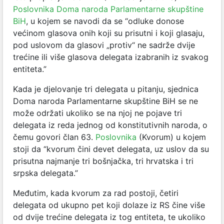
Poslovnika Doma naroda Parlamentarne skupštine
BiH
, u kojem se navodi da se “odluke donose
većinom glasova onih koji su prisutni i koji glasaju,
pod uslovom da glasovi „protiv“ ne sadrže dvije
trećine ili više glasova delegata izabranih iz svakog
entiteta.”
Kada je djelovanje tri delegata u pitanju, sjednica
Doma naroda Parlamentarne skupštine BiH se ne
može održati ukoliko se na njoj ne pojave tri
delegata iz reda jednog od konstitutivnih naroda, o
čemu govori član 63.
Poslovnika
(Kvorum) u kojem
stoji da “kvorum čini devet delegata, uz uslov da su
prisutna najmanje tri bošnjačka, tri hrvatska i tri
srpska delegata.”
Međutim, kada kvorum za rad postoji, četiri
delegata od ukupno pet koji dolaze iz RS čine više
od dvije trećine delegata iz tog entiteta, te ukoliko