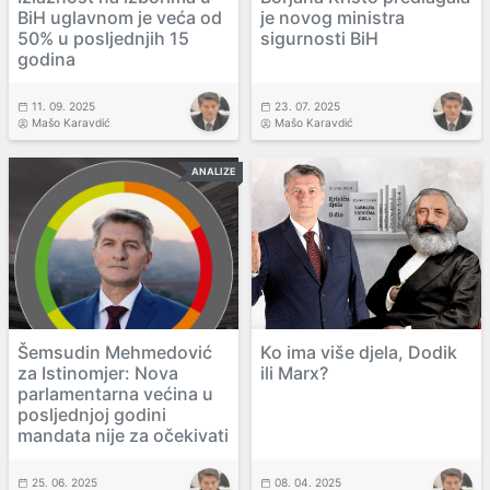
BiH uglavnom je veća od
je novog ministra
50% u posljednjih 15
sigurnosti BiH
godina
11. 09. 2025
23. 07. 2025
Mašo Karavdić
Mašo Karavdić
ANALIZE
Šemsudin Mehmedović
Ko ima više djela, Dodik
za Istinomjer: Nova
ili Marx?
parlamentarna većina u
posljednjoj godini
mandata nije za očekivati
25. 06. 2025
08. 04. 2025