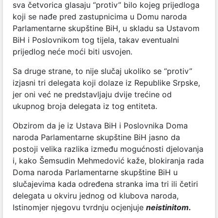
sva četvorica glasaju “protiv” bilo kojeg prijedloga
koji se nađe pred zastupnicima u Domu naroda
Parlamentarne skupštine BiH, u skladu sa Ustavom
BiH i Poslovnikom tog tijela, takav eventualni
prijedlog neće moći biti usvojen.
Sa druge strane, to nije slučaj ukoliko se “protiv”
izjasni tri delegata koji dolaze iz Republike Srpske,
jer oni već ne predstavljaju dvije trećine od
ukupnog broja delegata iz tog entiteta.
Obzirom da je iz Ustava BiH i Poslovnika Doma
naroda Parlamentarne skupštine BiH jasno da
postoji velika razlika između mogućnosti djelovanja
i, kako Šemsudin Mehmedović kaže, blokiranja rada
Doma naroda Parlamentarne skupštine BiH u
slučajevima kada određena stranka ima tri ili četiri
delegata u okviru jednog od klubova naroda,
Istinomjer njegovu tvrdnju ocjenjuje
neistinitom.