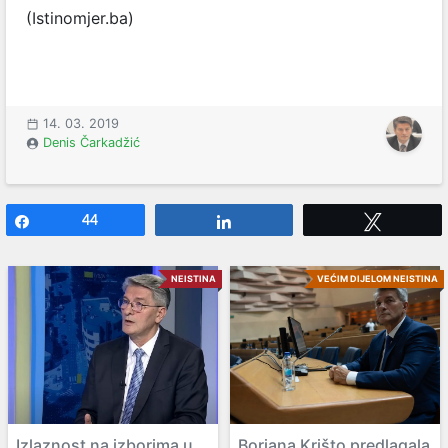
(Istinomjer.ba)
14. 03. 2019
Denis Čarkadžić
Share
44
Share
Tweet
NEISTINA
VEĆIM DIJELOM NEISTINA
Izlaznost na izborima u
Borjana Krišto predlagala