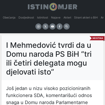
Obećanja
Dosljednost
Istinitost
Najave
Akteri
Strani akteri o BiH
An
NEISTINA
I Mehmedović tvrdi da u
Domu naroda PS BiH “tri
ili četiri delegata mogu
djelovati isto”
Još jedan u nizu visoko pozicioniranih
funkcionera SDA, komentarišući odnos
snaga u Domu naroda Parlamentarne