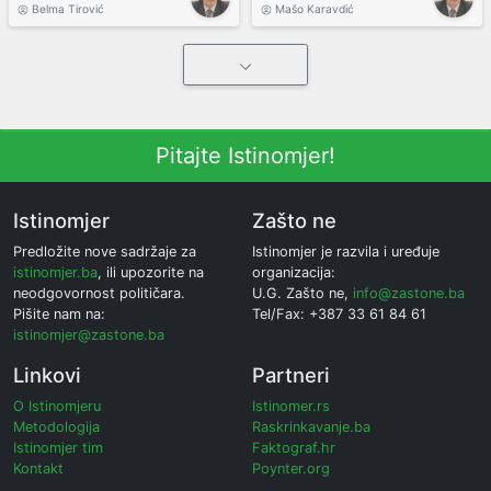
Belma Tirović
Mašo Karavdić
Pitajte Istinomjer!
Istinomjer
Zašto ne
Predložite nove sadržaje za
Istinomjer je razvila i uređuje
istinomjer.ba
, ili upozorite na
organizacija:
neodgovornost političara.
U.G. Zašto ne,
info@zastone.ba
Pišite nam na:
Tel/Fax: +387 33 61 84 61
istinomjer@zastone.ba
Linkovi
Partneri
O Istinomjeru
Istinomer.rs
Metodologija
Raskrinkavanje.ba
Istinomjer tim
Faktograf.hr
Kontakt
Poynter.org