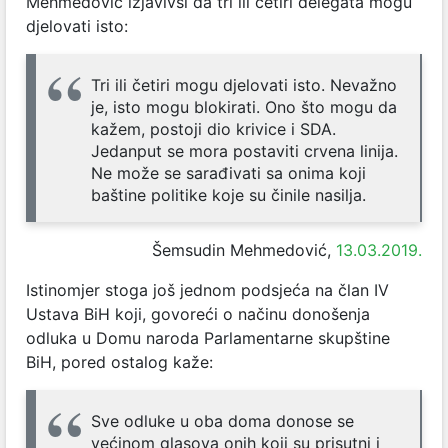
Mehmedović izjavivši da tri ili četiri delegata mogu
djelovati isto:
Tri ili četiri mogu djelovati isto. Nevažno
je, isto mogu blokirati. Ono što mogu da
kažem, postoji dio krivice i SDA.
Jedanput se mora postaviti crvena linija.
Ne može se sarađivati sa onima koji
baštine politike koje su činile nasilja.
Šemsudin Mehmedović,
13.03.2019.
Istinomjer stoga još jednom podsjeća na član IV
Ustava BiH koji, govoreći o načinu donošenja
odluka u Domu naroda Parlamentarne skupštine
BiH, pored ostalog kaže:
Sve odluke u oba doma donose se
većinom glasova onih koji su prisutni i