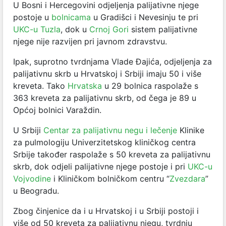
U Bosni i Hercegovini odjeljenja palijativne njege
postoje u
bolnicama
u Gradišci i Nevesinju te pri
UKC-u Tuzla
, dok u
Crnoj Gori
sistem palijativne
njege nije razvijen pri javnom zdravstvu.
Ipak, suprotno tvrdnjama Vlade Đajića, odjeljenja za
palijativnu skrb u Hrvatskoj i Srbiji imaju 50 i više
kreveta. Tako
Hrvatska
u 29 bolnica raspolaže s
363 kreveta za palijativnu skrb, od čega je 89 u
Općoj bolnici Varaždin.
U Srbiji
Centar za palijativnu negu i lečenje
Klinike
za pulmologiju Univerzitetskog kliničkog centra
Srbije također raspolaže s 50 kreveta za palijativnu
skrb, dok odjeli palijativne njege postoje i pri
UKC-u
Vojvodine
i Kliničkom bolničkom centru “
Zvezdara
”
u Beogradu.
Zbog činjenice da i u Hrvatskoj i u Srbiji postoji i
više od 50 kreveta za palijativnu njegu, tvrdnju