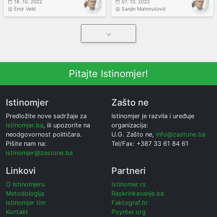
18. 10. 2022
07. 10. 2022
Emir Velić
Sanjin Mahmutović
Pitajte Istinomjer!
Istinomjer
Zašto ne
Predložite nove sadržaje za
Istinomjer je razvila i uređuje
istinomjer.ba
, ili upozorite na
organizacija:
neodgovornost političara.
U.G. Zašto ne,
info@zastone.ba
Pišite nam na:
Tel/Fax: +387 33 61 84 61
istinomjer@zastone.ba
Linkovi
Partneri
O Istinomjeru
Istinomer.rs
Metodologija
Raskrinkavanje.ba
Istinomjer tim
Faktograf.hr
Kontakt
Poynter.org