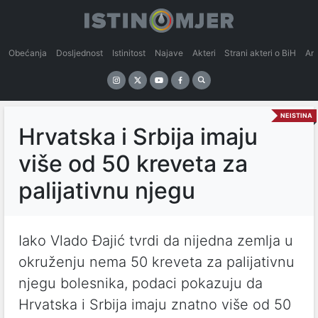
Obećanja
Dosljednost
Istinitost
Najave
Akteri
Strani akteri o BiH
An
NEISTINA
Hrvatska i Srbija imaju
više od 50 kreveta za
palijativnu njegu
Iako Vlado Đajić tvrdi da nijedna zemlja u
okruženju nema 50 kreveta za palijativnu
njegu bolesnika, podaci pokazuju da
Hrvatska i Srbija imaju znatno više od 50