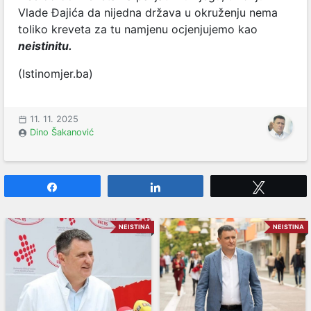
Vlade Đajića da nijedna država u okruženju nema
toliko kreveta za tu namjenu ocjenjujemo kao
neistinitu.
(Istinomjer.ba)
11. 11. 2025
Dino Šakanović
Share
Share
Tweet
NEISTINA
NEISTINA