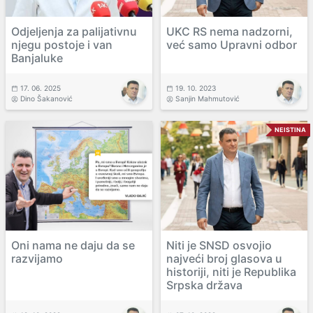
Odjeljenja za palijativnu
UKC RS nema nadzorni,
njegu postoje i van
već samo Upravni odbor
Banjaluke
17. 06. 2025
19. 10. 2023
Dino Šakanović
Sanjin Mahmutović
NEISTINA
Oni nama ne daju da se
Niti je SNSD osvojio
razvijamo
najveći broj glasova u
historiji, niti je Republika
Srpska država