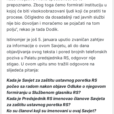
prepoznamo. Zbog toga ćemo formirati instituciju u
kojoj će biti visokoobrazovani ljudi koji će pratiti te
procese. Očigledno da dosadašnji rad javnih službi
nije bio dovoljan i moraćemo se pojačati na tom
polju“, rekao je tada Dodik.
Istinomjer je još 5. januara uputio zvaničan zahtjev
za informacije o ovom Savjetu, ali do dana
objavljivanja ovog teksta i pored brojnih telefonskih
poziva u Palatu predsjednika RS, odgovor nije
stigao. U ovom upitu smo tražili odgovore na
slijedeća pitanja:
Kada je Savjet za zaštitu ustavnog poretka RS
počeo sa radom nakon objave Odluke o njegovom
formiranju u Službenom glasniku RS?
Kada je Predsjednik RS imenovao članove Savjeta
za zaštitu ustavnog poretka RS?
Ko su članovi koji su imenovani u ovaj Savjet?