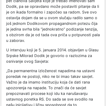
pet članova Savjeta koje je trebao imenovati sam
Dodik, pa se opravdano može postaviti pitanje da li
je on ikada formalno i započeo sa radom. Sve ovo
ostavlja dojam da se u ovom slučaju radilo samo o
još jednom Dodikovom propagandnom potezu čija
je jedina svrha bila “jednokratno” podizanje tenzija,
s obzirom da je od tada ova priča u potpunosti pala
u zaborav.
U intervjuu koji je 5. januara 2014. objavljen u Glasu
Srpske Milorad Dodik je govorio o razlozima za
osnivanje ovog Savjeta:
„Da permanentna izloženost napadima na ustavni
poredak ne postoji, niko ne bi imao takav savjet.
Važno je da imamo instituciju koja će dati rana
upozorenja na napade. To znači da će savjet
prepoznavati procese koji idu ka narušavanju
ustavnog poretka RS. Do sada se sve svodilo na
našu inicijativu i ličnu sposobnost da to