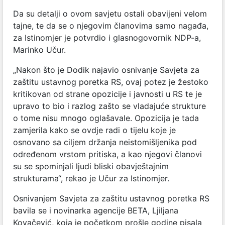
Da su detalji o ovom savjetu ostali obavijeni velom
tajne, te da se o njegovim članovima samo nagađa,
za Istinomjer je potvrdio i glasnogovornik NDP-a,
Marinko Učur.
„Nakon što je Dodik najavio osnivanje Savjeta za
zaštitu ustavnog poretka RS, ovaj potez je žestoko
kritikovan od strane opozicije i javnosti u RS te je
upravo to bio i razlog zašto se vladajuće strukture
o tome nisu mnogo oglašavale. Opozicija je tada
zamjerila kako se ovdje radi o tijelu koje je
osnovano sa ciljem držanja neistomišljenika pod
određenom vrstom pritiska, a kao njegovi članovi
su se spominjali ljudi bliski obavještajnim
strukturama“, rekao je Učur za Istinomjer.
Osnivanjem Savjeta za zaštitu ustavnog poretka RS
bavila se i novinarka agencije BETA, Ljiljana
Kovačević, koja je početkom prošle godine pisala