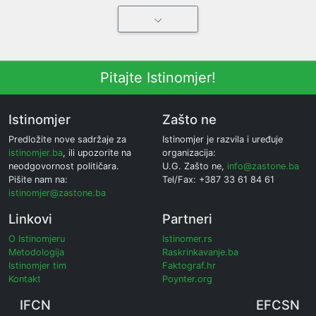
Pitajte Istinomjer!
Istinomjer
Zašto ne
Predložite nove sadržaje za
Istinomjer je razvila i uređuje
istinomjer.ba
, ili upozorite na
organizacija:
neodgovornost političara.
U.G. Zašto ne,
info@zastone.ba
Pišite nam na:
Tel/Fax: +387 33 61 84 61
istinomjer@zastone.ba
Linkovi
Partneri
O Istinomjeru
Istinomer.rs
Metodologija
Raskrinkavanje.ba
Istinomjer tim
Faktograf.hr
Kontakt
Poynter.org
IFCN
EFCSN