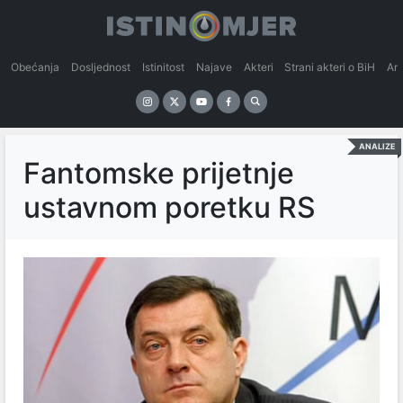
Obećanja
Dosljednost
Istinitost
Najave
Akteri
Strani akteri o BiH
An
ANALIZE
Fantomske prijetnje
ustavnom poretku RS