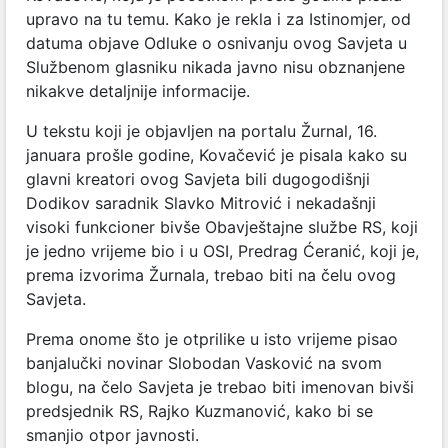
upravo na tu temu. Kako je rekla i za Istinomjer, od
datuma objave Odluke o osnivanju ovog Savjeta u
Službenom glasniku nikada javno nisu obznanjene
nikakve detaljnije informacije.
U tekstu koji je objavljen na portalu Žurnal, 16.
januara prošle godine, Kovačević je pisala kako su
glavni kreatori ovog Savjeta bili dugogodišnji
Dodikov saradnik Slavko Mitrović i nekadašnji
visoki funkcioner bivše Obavještajne službe RS, koji
je jedno vrijeme bio i u OSI, Predrag Ćeranić, koji je,
prema izvorima Žurnala, trebao biti na čelu ovog
Savjeta.
Prema onome što je otprilike u isto vrijeme pisao
banjalučki novinar Slobodan Vasković na svom
blogu, na čelo Savjeta je trebao biti imenovan bivši
predsjednik RS, Rajko Kuzmanović, kako bi se
smanjio otpor javnosti.