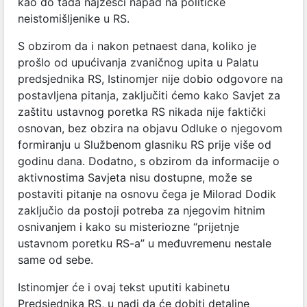
kao do tada najžešći napad na političke
neistomišljenike u RS.
S obzirom da i nakon petnaest dana, koliko je
prošlo od upućivanja zvaničnog upita u Palatu
predsjednika RS, Istinomjer nije dobio odgovore na
postavljena pitanja, zaključiti ćemo kako Savjet za
zaštitu ustavnog poretka RS nikada nije faktički
osnovan, bez obzira na objavu Odluke o njegovom
formiranju u Službenom glasniku RS prije više od
godinu dana. Dodatno, s obzirom da informacije o
aktivnostima Savjeta nisu dostupne, može se
postaviti pitanje na osnovu čega je Milorad Dodik
zaključio da postoji potreba za njegovim hitnim
osnivanjem i kako su misteriozne “prijetnje
ustavnom poretku RS-a” u međuvremenu nestale
same od sebe.
Istinomjer će i ovaj tekst uputiti kabinetu
Predsjednika RS, u nadi da će dobiti detaljne