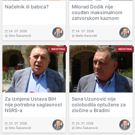
Načelnik ili babica?
Milorad Dodik nije
osuđen maksimalnom
zatvorskom kaznom
24. 07. 2026
24. 07. 2026
Dino Šakanović
Mašo Karavdić
NEISTINA
NEISTINA
Za izmjene Ustava BiH
Sena Uzunović nije
nije potrebna saglasnost
oslobodila optužene za
NSRS-a
zločine u Bradini
23. 07. 2026
20. 07. 2026
Dino Šakanović
Dino Šakanović