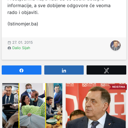
informacije, a sve dobijene odgovore će veoma
rado i objaviti.
(Istinomjer.ba)
27. 01. 2015
Dalio Sijah
Share
Share
Tweet
NEISTINA