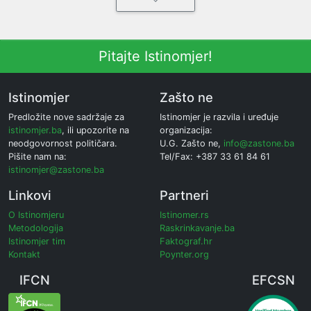
Pitajte Istinomjer!
Istinomjer
Zašto ne
Predložite nove sadržaje za
Istinomjer je razvila i uređuje
istinomjer.ba
, ili upozorite na
organizacija:
neodgovornost političara.
U.G. Zašto ne,
info@zastone.ba
Pišite nam na:
Tel/Fax: +387 33 61 84 61
istinomjer@zastone.ba
Linkovi
Partneri
O Istinomjeru
Istinomer.rs
Metodologija
Raskrinkavanje.ba
Istinomjer tim
Faktograf.hr
Kontakt
Poynter.org
IFCN
EFCSN