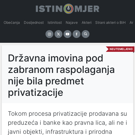
Obećanja
Dosljednost
Istinitost
Najave
Akteri
Strani akteri o BiH
An
NEUTEMELJENO
Državna imovina pod
zabranom raspolaganja
nije bila predmet
privatizacije
Tokom procesa privatizacije prodavana su
preduzeća i banke kao pravna lica, ali ne i
javni objekti, infrastruktura i prirodna