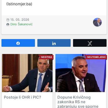
(Istinomjer.ba)
15. 05. 2026
Dino Šakanović
Share
Share
Tweet
NEISTINA
NEUTEMELJENO
Postoje li OHR i PIC?
Dopune Krivičnog
zakonika RS ne
zabranjuju sve sporne