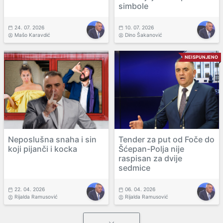
simbole
24. 07. 2026
10. 07. 2026
Mašo Karavdić
Dino Šakanović
NEISPUNJENO
Neposlušna snaha i sin
Tender za put od Foče do
koji pijanči i kocka
Šćepan-Polja nije
raspisan za dvije
sedmice
22. 04. 2026
06. 04. 2026
Rijalda Ramusović
Rijalda Ramusović