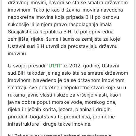
državnoj imovini, navodi se šta se smatra državnom
imovinom. Tako je kao državna imovina navedena
nepokretna imovina koja pripada BiH po osnovu
sukcesije ili je njom pravo raspolaganja imala
Socijalistička Republika BiH, te poljoprivredna
zemljišta, rijeke, šume i šumska zemljišta za koje
Ustavni sud BiH utvrdi da predstavljaju državnu
imovinu.
U svojoj presudi “
U1/11
” iz 2012. godine, Ustavni
sud BiH također je naglasio šta se smatra državnom
imovinom. Navedeno je da se državnom imovinom
smatraju sve pokretne i nepokretne stvari koje su u
rukama javne vlasti i služe za vršenje vlasti, kao i
javna dobra poput morske vode, morskog dna,
rijeka i riječnih korita, jezera, planina i drugih
prirodnih bogatstava te prometnica, prometne
infrastrukture i druge takve imovine.