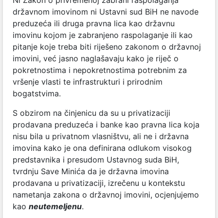
Ni Zakon o privremenoj zabrani raspolaganja
državnom imovinom ni Ustavni sud BiH ne navode
preduzeća ili druga pravna lica kao državnu
imovinu kojom je zabranjeno raspolaganje ili kao
pitanje koje treba biti riješeno zakonom o državnoj
imovini, već jasno naglašavaju kako je riječ o
pokretnostima i nepokretnostima potrebnim za
vršenje vlasti te infrastrukturi i prirodnim
bogatstvima.
S obzirom na činjenicu da su u privatizaciji
prodavana preduzeća i banke kao pravna lica koja
nisu bila u privatnom vlasništvu, ali ne i državna
imovina kako je ona definirana odlukom visokog
predstavnika i presudom Ustavnog suda BiH,
tvrdnju Save Minića da je državna imovina
prodavana u privatizaciji, izrečenu u kontekstu
nametanja zakona o državnoj imovini, ocjenjujemo
kao
neutemeljenu
.